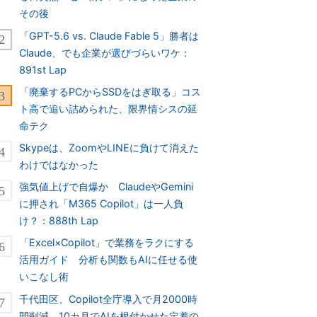
その後
「GPT-5.6 vs. Claude Fable 5」勝者は
Claude、でも企業が選びづらいワケ：
891st Lap
「廃棄するPCからSSDをはぎ取る」コス
ト高で追い詰められた、限界情シスの延
命テク
Skypeは、ZoomやLINEに負けて消えた
わけではなかった
強気値上げで自爆か ClaudeやGemini
に押され「M365 Copilot」は一人負
け？：888th Lap
「Excel×Copilot」で業務をラクにする
活用ガイド 分析も関数もAIに任せる使
いこなし術
千代田区、Copilot全庁導入で月2000時
間削減 10カ月でAIを根付かせた定着の