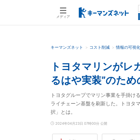
メディア
キーマンズネット
コスト削減
情報の可視
検索語を入力してください
トヨタマリンがレ
るはや実装”のため
トヨタグループでマリン事業を手掛け
ライチェーン基盤を刷新した。トヨタ
択」とは。
2024年04月23日 07時00分 公開