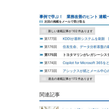
事例で学ぶ！ 業務改善のヒント 連載
次回の掲載をメールで受け取る
新しい連載記事が 102 件あります
177
KDDIが基幹システムを刷新
176
住友生命、データ分析基盤の
175
トヨタマリンがレガシーシステ
174
Copilot for Micros
173
アシックスが紙とメール中心
過去の連載記事が 172 件あります
関連記事