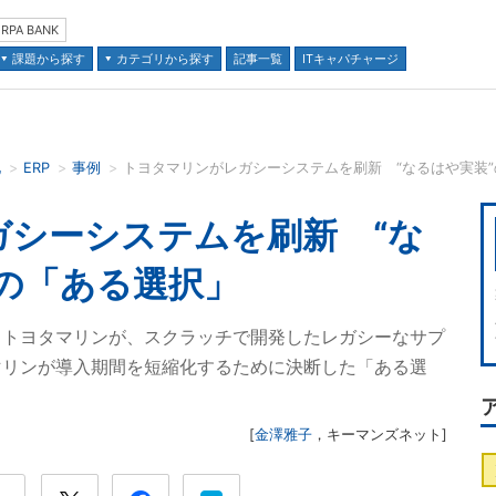
RPA BANK
課題から探す
カテゴリから探す
記事一覧
ITキャパチャージ
化
ERP
事例
トヨタマリンがレガシーシステムを刷新 “なるはや実装
並び順：
ガシーシステムを刷新 “な
の「ある選択」
るトヨタマリンが、スクラッチで開発したレガシーなサプ
マリンが導入期間を短縮化するために決断した「ある選
[
金澤雅子
，
キーマンズネット
]