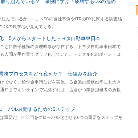
う取り組んでいる？ 事例に学ぶ「成功するDXの進め
組んでいるか――。NECの自社事例やITRのDXに関する調査結
のDXの現在地が見えてくる。
化 5人からスタートしたトヨタ自動車東日本
ごとに数千種類の管理帳票が存在する。トヨタ自動車東日本で
も人間が手作業でグラフ化していた。デジタル化のポイントは
。
業務プロセスをどう変えた？ 仕組みを紹介
けでなく、給付金申請などを実施する企業の業務効率にも大き
通知までオンラインで完結すれば、迅速かつ業務担当者の負担
グローバル展開するための6ステップ
験は重要だ。IT部門をグローバル化させる6つの重要なステップを