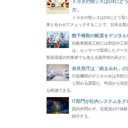
トヨタの情シスはDXにど
方」
トヨタの情シスはDXにどう取り
果と合わせてチェックすることで、日本企業
数千種類の帳票をデジタル
自動車製造工程には部位や工程
は、センサーで取得したデータ
製造現場の作業者でも使える操作性の高さだ
奈良県庁は「紙まみれ」の
行政機関のデジタル化は市民だ
く関わる課題だ。申請から決定
も軽減できる。
IT部門が社内システムを
国内外問わず、従業員のIT体
紹介する。