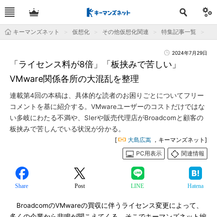
キーマンズネット
仮想化
その他仮想化関連
特集記事一覧
「
2024年7月29日
「ライセンス料が8倍」「板挟みで苦しい」
VMware関係各所の大混乱を整理
連載第4回の本稿は、具体的な読者のお困りごとについてフリー
コメントを基に紹介する。VMwareユーザーのコストだけではな
い多岐にわたる不満や、SIerや販売代理店がBroadcomと顧客の
板挟みで苦しんでいる状況が分かる。
[
大島広嵩
，キーマンズネット]
PC用表示
関連情報
Share
Post
LINE
Hatena
BroadcomのVMwareの買収に伴うライセンス変更によって、
多くの企業から悲鳴が聞こえてくる。そこでキーマンズネット編