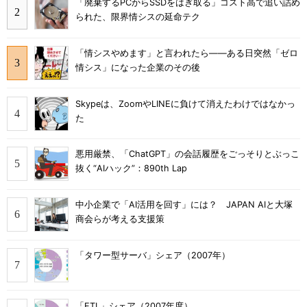
「廃棄するPCからSSDをはぎ取る」コスト高で追い詰め
られた、限界情シスの延命テク
「情シスやめます」と言われたら――ある日突然「ゼロ
情シス」になった企業のその後
Skypeは、ZoomやLINEに負けて消えたわけではなかっ
た
悪用厳禁、「ChatGPT」の会話履歴をごっそりとぶっこ
抜く“AIハック”：890th Lap
中小企業で「AI活用を回す」には？ JAPAN AIと大塚
商会らが考える支援策
「タワー型サーバ」シェア（2007年）
「ETL」シェア（2007年度）