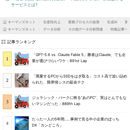
サービスとは?
キーマンズネット
生産性向上
業務プロセスの改善
生成AI
業
キーマンズネット
データ分析
その他データ分析関連
特集記事一
記事ランキング
「GPT-5.6 vs. Claude Fable 5」勝者はClaude、でも企
業が選びづらいワケ：891st Lap
「廃棄するPCからSSDをはぎ取る」コスト高で追い詰め
られた、限界情シスの延命テク
ジュラシック・パークに映る“あのPC”、実はとんでもな
いマシンだった：889th Lap
たった一人の5年間……事例で見る中小企業のぼっち
DX「カンどころ」