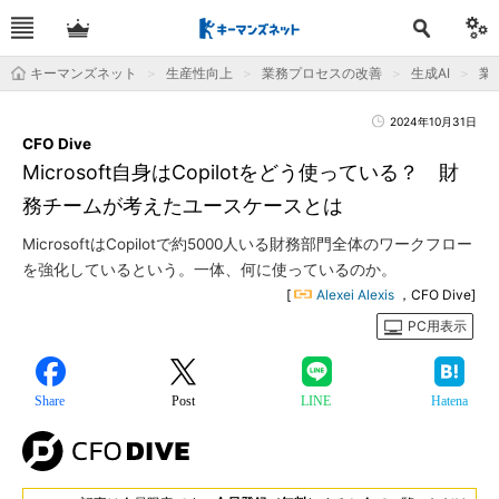
キーマンズネット
生産性向上
業務プロセスの改善
生成AI
業
2024年10月31日
CFO Dive
Microsoft自身はCopilotをどう使っている？ 財
務チームが考えたユースケースとは
MicrosoftはCopilotで約5000人いる財務部門全体のワークフロー
を強化しているという。一体、何に使っているのか。
[
Alexei Alexis
，CFO Dive]
PC用表示
Share
Post
LINE
Hatena