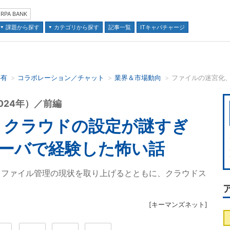
RPA BANK
課題から探す
カテゴリから探す
記事一覧
ITキャパチャージ
共有
コラボレーション／チャット
業界＆市場動向
並び順：
024年）／前編
、クラウドの設定が謎すぎ
サーバで経験した怖い話
るファイル管理の現状を取り上げるとともに、クラウドス
[
キーマンズネット
]