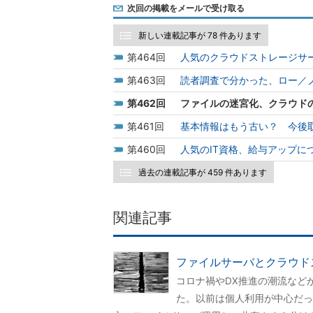
次回の掲載をメールで受け取る
新しい連載記事が 78 件あります
464
人気のクラウドストレージサ
463
読者調査で分かった、ロー／ノ
462
ファイルの迷宮化、クラウド
461
基本情報はもう古い？ 今後取
460
人気のIT資格、給与アップに
過去の連載記事が 459 件あります
関連記事
ファイルサーバとクラウド
コロナ禍やDX推進の潮流など
た。以前は個人利用が中心だっ