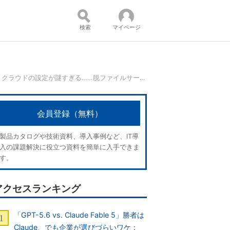
検索
マイページ
ファイルの迷宮化、クラウドの設定が謎すぎる……脱ファイルサーバで経験した怖い話：クラウドストレージの利用状況（2024年）／前編
コンテンツ：
会員登録（無料）
製品カタログや技術資料、導入事例など、IT導
入の課題解決に役立つ資料を簡単に入手できま
す。
アクセスランキング
「GPT-5.6 vs. Claude Fable 5」勝者は
Claude、でも企業が選びづらいワケ：