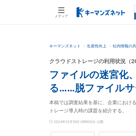
メディア
キーマンズネット
生産性向上
社内情報の
検索語を入力してください
クラウドストレージの利用状況（2
ファイルの迷宮化
る……脱ファイル
本稿では調査結果を基に、企業におけ
トレージ導入時の課題を紹介する。
2024年12月19日 08時00分 公開