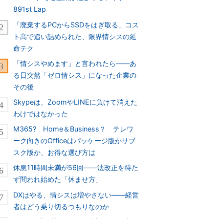
891st Lap
「廃棄するPCからSSDをはぎ取る」コス
ト高で追い詰められた、限界情シスの延
命テク
「情シスやめます」と言われたら――あ
る日突然「ゼロ情シス」になった企業の
その後
Skypeは、ZoomやLINEに負けて消えた
わけではなかった
M365? Home＆Business？ テレワ
ーク向きのOfficeはパッケージ版かサブ
スク版か、お得な選び方は
休息11時間未満が56回――法改正を待た
ず問われ始めた「休ませ方」
DXはやる、情シスは増やさない――経営
者はどう乗り切るつもりなのか