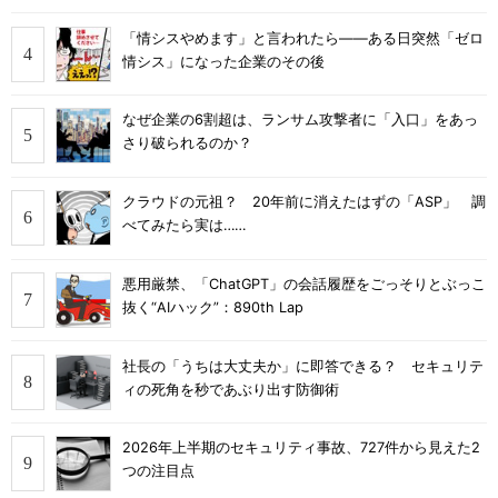
「情シスやめます」と言われたら――ある日突然「ゼロ
情シス」になった企業のその後
なぜ企業の6割超は、ランサム攻撃者に「入口」をあっ
さり破られるのか？
クラウドの元祖？ 20年前に消えたはずの「ASP」 調
べてみたら実は……
悪用厳禁、「ChatGPT」の会話履歴をごっそりとぶっこ
抜く“AIハック”：890th Lap
社長の「うちは大丈夫か」に即答できる？ セキュリテ
ィの死角を秒であぶり出す防御術
2026年上半期のセキュリティ事故、727件から見えた2
つの注目点