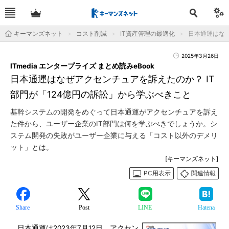
キーマンズネット
コスト削減
IT資産管理の最適化
日本通運はなぜ
2025年3月26日
ITmedia エンタープライズ まとめ読みeBook
日本通運はなぜアクセンチュアを訴えたのか？ IT
部門が「124億円の訴訟」から学ぶべきこと
基幹システムの開発をめぐって日本通運がアクセンチュアを訴え
た件から、ユーザー企業のIT部門は何を学ぶべきでしょうか。シ
ステム開発の失敗がユーザー企業に与える「コスト以外のデメリ
ット」とは。
[キーマンズネット]
PC用表示
関連情報
Share
Post
LINE
Hatena
日本通運は2023年7月12日、アクセン