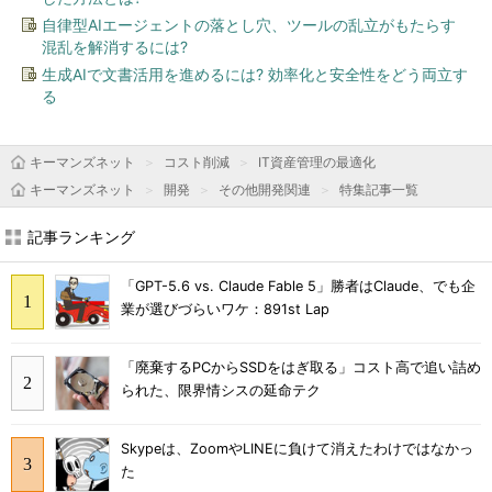
自律型AIエージェントの落とし穴、ツールの乱立がもたらす
混乱を解消するには?
生成AIで文書活用を進めるには? 効率化と安全性をどう両立す
る
キーマンズネット
コスト削減
IT資産管理の最適化
キーマンズネット
開発
その他開発関連
特集記事一覧
記事ランキング
「GPT-5.6 vs. Claude Fable 5」勝者はClaude、でも企
業が選びづらいワケ：891st Lap
「廃棄するPCからSSDをはぎ取る」コスト高で追い詰め
られた、限界情シスの延命テク
Skypeは、ZoomやLINEに負けて消えたわけではなかっ
た