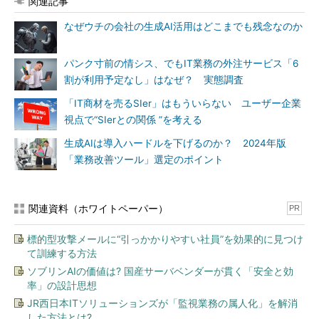
関連記事
なぜウチの会社の生成AI活用はどこまでも残念なのか
パンク寸前の情シス、でもIT業務の外注サービス「6
割が利用予定なし」はなぜ？ 実態調査
「IT商材を売るSIer」はもういらない ユーザー企業
視点で“SIerとの関係 ”を考える
生成AIは導入ハードルを下げるのか？ 2024年版
「業務改善ツール」選定のポイント
関連資料（ホワイトペーパー）
PR
標的型攻撃メールに“引っかかりやすい社員”を効果的に見つけ
て訓練する方法
ソブリンAIの価値は? 国産サーバベンダーが貫く「安全と効
率」の設計思想
JR西日本ITソリューションズが「監視業務の属人化」を解消
した方法とは?