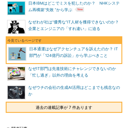
日本IBMはどこでミスを犯したのか？ NHKシステ
ム再構築“失敗 ”から学ぶ
なぜわが社は“優秀な”IT人材を獲得できないのか？
企業とエンジニアの「すれ違い」に迫る
日本通運はなぜアクセンチュアを訴えたのか？ IT
部門が「124億円の訴訟」から学ぶべきこと
なぜIT部門は先進技術にチャレンジできないのか
「忙し過ぎ」以外の理由を考える
なぜウチの会社の生成AI活用はどこまでも残念なの
か
過去の連載記事が 7 件あります