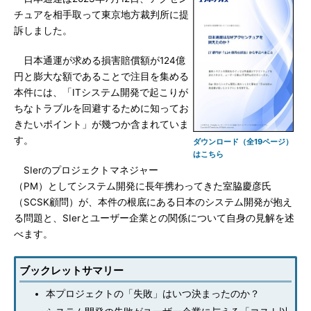
チュアを相手取って東京地方裁判所に提
訴しました。
日本通運が求める損害賠償額が124億
円と膨大な額であることで注目を集める
本件には、「ITシステム開発で起こりが
ちなトラブルを回避するために知ってお
きたいポイント」が幾つか含まれていま
す。
ダウンロード（全19ページ）
はこちら
SIerのプロジェクトマネジャー
（PM）としてシステム開発に長年携わってきた室脇慶彦氏
（SCSK顧問）が、本件の根底にある日本のシステム開発が抱え
る問題と、SIerとユーザー企業との関係について自身の見解を述
べます。
ブックレットサマリー
本プロジェクトの「失敗」はいつ決まったのか？