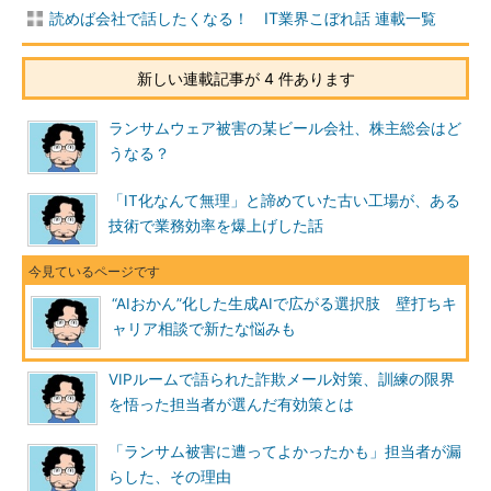
読めば会社で話したくなる！ IT業界こぼれ話 連載一覧
新しい連載記事が 4 件あります
ランサムウェア被害の某ビール会社、株主総会はど
うなる？
「IT化なんて無理」と諦めていた古い工場が、ある
技術で業務効率を爆上げした話
“AIおかん”化した生成AIで広がる選択肢 壁打ちキ
ャリア相談で新たな悩みも
VIPルームで語られた詐欺メール対策、訓練の限界
を悟った担当者が選んだ有効策とは
「ランサム被害に遭ってよかったかも」担当者が漏
らした、その理由