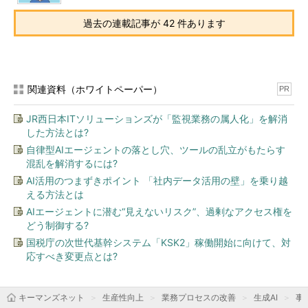
過去の連載記事が 42 件あります
関連資料（ホワイトペーパー）
PR
JR西日本ITソリューションズが「監視業務の属人化」を解消
した方法とは?
自律型AIエージェントの落とし穴、ツールの乱立がもたらす
混乱を解消するには?
AI活用のつまずきポイント 「社内データ活用の壁」を乗り越
える方法とは
AIエージェントに潜む“見えないリスク”、過剰なアクセス権を
どう制御する?
国税庁の次世代基幹システム「KSK2」稼働開始に向けて、対
応すべき変更点とは?
キーマンズネット
生産性向上
業務プロセスの改善
生成AI
事