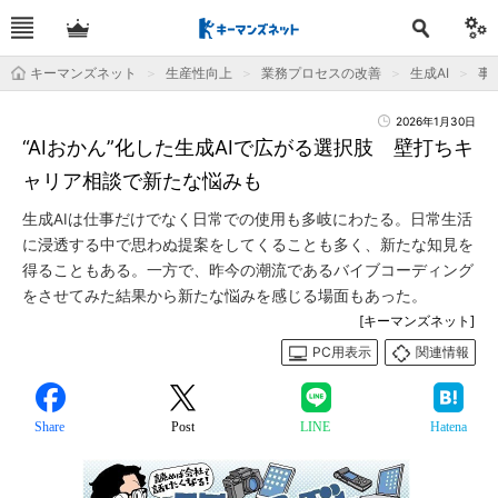
キーマンズネット
生産性向上
業務プロセスの改善
生成AI
事
2026年1月30日
“AIおかん”化した生成AIで広がる選択肢 壁打ちキ
ャリア相談で新たな悩みも
生成AIは仕事だけでなく日常での使用も多岐にわたる。日常生活
に浸透する中で思わぬ提案をしてくることも多く、新たな知見を
得ることもある。一方で、昨今の潮流であるバイブコーディング
をさせてみた結果から新たな悩みを感じる場面もあった。
[キーマンズネット]
PC用表示
関連情報
Share
Post
LINE
Hatena