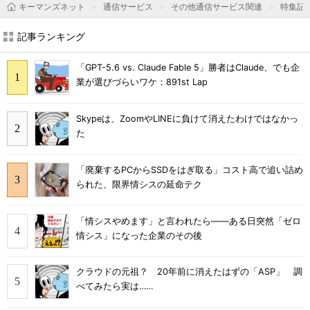
キーマンズネット
通信サービス
その他通信サービス関連
特集記
記事ランキング
「GPT-5.6 vs. Claude Fable 5」勝者はClaude、でも企
業が選びづらいワケ：891st Lap
Skypeは、ZoomやLINEに負けて消えたわけではなかっ
た
「廃棄するPCからSSDをはぎ取る」コスト高で追い詰め
られた、限界情シスの延命テク
「情シスやめます」と言われたら――ある日突然「ゼロ
情シス」になった企業のその後
クラウドの元祖？ 20年前に消えたはずの「ASP」 調
べてみたら実は……