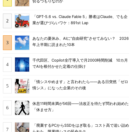
切るつもりなのか
「GPT-5.6 vs. Claude Fable 5」勝者はClaude、でも企
業が選びづらいワケ：891st Lap
あなたの夏休み、AIに“自由研究”させてみない？ 2026
年上半期に読まれた10本
千代田区、Copilot全庁導入で月2000時間削減 10カ月
でAIを根付かせた定着の仕掛け
「情シスやめます」と言われたら――ある日突然「ゼロ
情シス」になった企業のその後
休息11時間未満が56回――法改正を待たず問われ始めた
「休ませ方」
「廃棄するPCからSSDをはぎ取る」コスト高で追い詰め
られた、限界情シスの延命テク