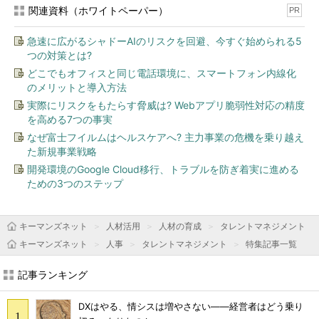
関連資料（ホワイトペーパー）
PR
急速に広がるシャドーAIのリスクを回避、今すぐ始められる5
つの対策とは?
どこでもオフィスと同じ電話環境に、スマートフォン内線化
のメリットと導入方法
実際にリスクをもたらす脅威は? Webアプリ脆弱性対応の精度
を高める7つの事実
なぜ富士フイルムはヘルスケアへ? 主力事業の危機を乗り越え
た新規事業戦略
開発環境のGoogle Cloud移行、トラブルを防ぎ着実に進める
ための3つのステップ
キーマンズネット
人材活用
人材の育成
タレントマネジメント
キーマンズネット
人事
タレントマネジメント
特集記事一覧
記事ランキング
DXはやる、情シスは増やさない――経営者はどう乗り