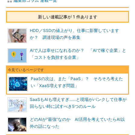
編集部コラム 連載一覧
新しい連載記事が 1 件あります
HDD／SSDの値上がり、仕事に影響しています
か？ 調達現場の声を募集
AIで人は幸せになれるのか？ 「AIで稼ぐ企業」と
「コストを負担する企業」
PaaSの次は、また「PaaS」？ そろそろ考えた
い「XaaS増えすぎ問題」
SaaSもAIも増えすぎ……と現場がパンクして仕事が
回らない時に試すべき5つのルール
どのAIが“最強”なのか AI活用を考えていたらAI以
外の話になった