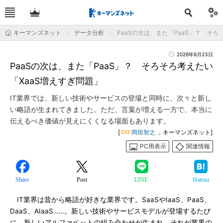
キーマンズネット
データ分析
PaaSの次は、また「PaaS」？ そろ
2026年6月23日
PaaSの次は、また「PaaS」？ そろそろ考えたい
「XaaS増えすぎ問題」
IT業界では、新しい技術やサービスの登場と同時に、次々と新し
い略語が生まれてきました。ただ、言葉が増える一方で、本当に
伝えるべき価値が見えにくくなる場面もあります。
[
岡垣智之
，キーマンズネット]
PC用表示
関連情報
Share
Post
LINE
Hatena
IT業界は昔から略語が好きな業界です。SaaSやIaaS、PaaS、
DaaS、AIaaS……。新しい技術やサービスモデルが登場するたび
に、新しいアルファベットの組み合わせが生まれ、それが業界の