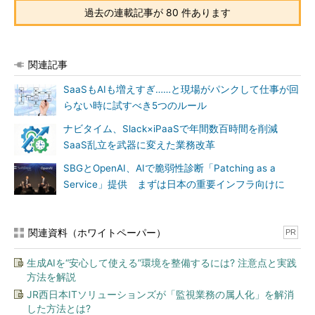
過去の連載記事が 80 件あります
関連記事
SaaSもAIも増えすぎ……と現場がパンクして仕事が回
らない時に試すべき5つのルール
ナビタイム、Slack×iPaaSで年間数百時間を削減
SaaS乱立を武器に変えた業務改革
SBGとOpenAI、AIで脆弱性診断「Patching as a
Service」提供 まずは日本の重要インフラ向けに
関連資料（ホワイトペーパー）
PR
生成AIを“安心して使える”環境を整備するには? 注意点と実践
方法を解説
JR西日本ITソリューションズが「監視業務の属人化」を解消
した方法とは?