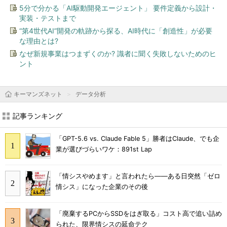
5分で分かる「AI駆動開発エージェント」 要件定義から設計・
実装・テストまで
“第4世代AI”開発の軌跡から探る、AI時代に「創造性」が必要
な理由とは?
なぜ新規事業はつまずくのか? 識者に聞く失敗しないためのヒ
ント
キーマンズネット
データ分析
記事ランキング
「GPT-5.6 vs. Claude Fable 5」勝者はClaude、でも企
業が選びづらいワケ：891st Lap
「情シスやめます」と言われたら――ある日突然「ゼロ
情シス」になった企業のその後
「廃棄するPCからSSDをはぎ取る」コスト高で追い詰め
られた、限界情シスの延命テク