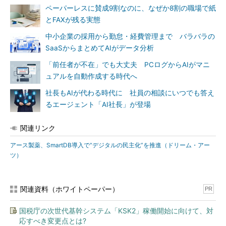
ペーパーレスに賛成9割なのに、なぜか8割の職場で紙
とFAXが残る実態
中小企業の採用から勤怠・経費管理まで バラバラの
SaaSからまとめてAIがデータ分析
「前任者が不在」でも大丈夫 PCログからAIがマニ
ュアルを自動作成する時代へ
社長もAIが代わる時代に 社員の相談にいつでも答え
るエージェント「AI社長」が登場
関連リンク
アース製薬、SmartDB導入で“デジタルの民主化”を推進（ドリーム・アー
ツ）
関連資料（ホワイトペーパー）
PR
国税庁の次世代基幹システム「KSK2」稼働開始に向けて、対
応すべき変更点とは?