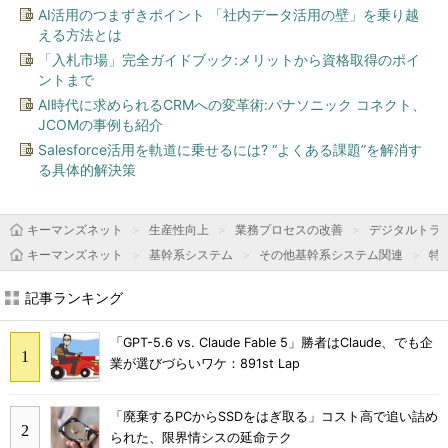
AI活用のつまずきポイント 「社内データ活用の壁」を乗り越
える方法とは
「入札市場」完全ガイドブック:メリットから資格取得のポイ
ントまで
AI時代に求められるCRMへの変革術:パナソニック コネクト、
JCOMの事例も紹介
Salesforce活用を軌道に乗せるには? “よくある課題”を解消す
る具体的解決策
キーマンズネット
生産性向上
業務プロセスの改善
デジタルトラ
キーマンズネット
基幹系システム
その他基幹系システム関連
特
記事ランキング
「GPT-5.6 vs. Claude Fable 5」勝者はClaude、でも企
業が選びづらいワケ：891st Lap
「廃棄するPCからSSDをはぎ取る」コスト高で追い詰め
られた、限界情シスの延命テク