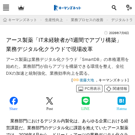
キーマンズネット
生産性向上
業務プロセスの改善
デジタルトラ
2026年7月6日
アース製薬「IT未経験者が1週間でアプリ構築」
業務デジタル化クラウドで現場改革
アース製薬は業務デジタル化クラウド「SmartDB」の本格運用を
始めた。業務部門が自らアプリを構築できる環境を整え、全社
DXの加速と統制強化、業務効率向上を図る。
[
後藤大地
，キーマンズネット]
PC用表示
関連情報
Share
Post
LINE
Hatena
業務部門におけるデジタル内製化は、あらゆる企業における経
営課題だ。業務部門のデジタル化に課題を抱えていたアース製薬
では、2026年4月から、ドリーム・アーツの業務デジタル化クラ