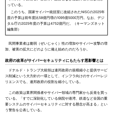
っている。
このうち、国家サイバー統括室に改組されたNISCの2025年
度の予算は前年度比58億円増の1095億5000万円。なお、デジ
タル庁の2025年度の予算は4752億円だ。（キーマンズネット
編集部）
民間事業者は脆弱（ぜいじゃく）性の増加やサイバー攻撃の増
加、被害の拡大にどのように備え始めたのだろうか。
政府の改革がサイバーセキュリティにもたらす悪影響とは
ドナルド・トランプ大統領は連邦政府の規模縮小と提供サービ
ス削減という大方針の一環として、インフラ向けのサイバーレジ
リエンスでも、連邦政府の役割を縮小している。
この政策は業界関係者やサイバー領域の専門家から反発を買っ
ている。「すでに深刻化している病院や港湾、鉄道など全国の重
要システムのサイバーセキュリティに対する懸念が高まる」とい
う警告を公表している。