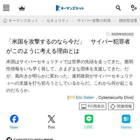
キーマンズネット
セキュリティ
サイバー攻撃の対策
標的型攻撃
2025年9月22日
「米国を攻撃するのなら今だ」 サイバー犯罪者
がこのように考える理由とは
米国はサイバーセキュリティでは世界の先頭を走ってきた。脆弱
性情報をいち早く発して、さまざまな団体を支援してきた。だ
が、風向きが明らかに変わった。連邦政府がサイバーセキュリテ
ィへの支援を打ち切ろうとしているからだ。これから何が起こる
のだろうか。
[
Eric Geller
，Cybersecurity Dive]
PC用表示
関連情報
Share
Post
LINE
Hatena