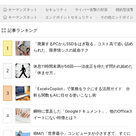
キーマンズネット
セキュリティ
サイバー攻撃の対策
標的型攻撃
キーマンズネット
エンドポイントセキュリティ
その他エンドポイン
記事ランキング
「廃棄するPCからSSDをはぎ取る」コスト高で追い詰め
られた、限界情シスの延命テク
休息11時間未満が56回――法改正を待たず問われ始めた
「休ませ方」
「Excel×Copilot」で業務をラクにする活用ガイド 分
析も関数もAIに任せる使いこなし術
瞬時に普及した「Googleドキュメント」、他のOfficeス
イートにない特徴とは？
IBMの「世界最小」コンピュータが小さすぎて、すぐに