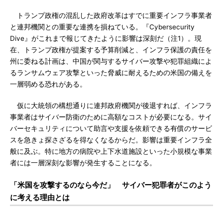
トランプ政権の混乱した政府改革はすでに重要インフラ事業者
と連邦機関との重要な連携を損ねている。『Cybersecurity
Dive』がこれまで報じてきたように影響は深刻だ（注1）。現
在、トランプ政権が提案する予算削減と、インフラ保護の責任を
州に委ねる計画は、中国が関与するサイバー攻撃や犯罪組織によ
るランサムウェア攻撃といった脅威に耐えるための米国の備えを
一層弱める恐れがある。
仮に大統領の構想通りに連邦政府機関が後退すれば、インフラ
事業者はサイバー防衛のために高額なコストが必要になる。サイ
バーセキュリティについて助言や支援を依頼できる有償のサービ
スを急きょ探さざるを得なくなるからだ。影響は重要インフラ全
般に及ぶ。特に地方の病院や上下水道施設といった小規模な事業
者には一層深刻な影響が発生することになる。
「米国を攻撃するのなら今だ」 サイバー犯罪者がこのよう
に考える理由とは