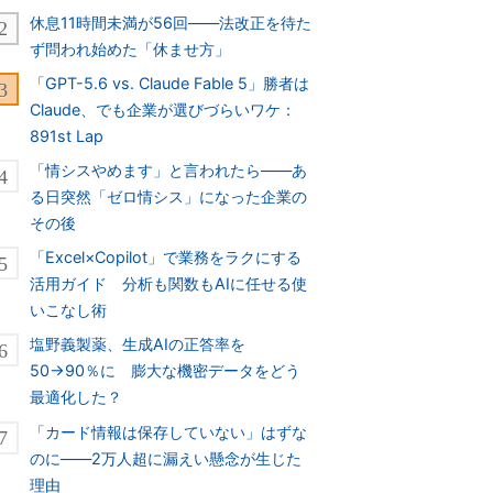
休息11時間未満が56回――法改正を待た
ず問われ始めた「休ませ方」
「GPT-5.6 vs. Claude Fable 5」勝者は
Claude、でも企業が選びづらいワケ：
891st Lap
「情シスやめます」と言われたら――あ
る日突然「ゼロ情シス」になった企業の
その後
「Excel×Copilot」で業務をラクにする
活用ガイド 分析も関数もAIに任せる使
いこなし術
塩野義製薬、生成AIの正答率を
50→90％に 膨大な機密データをどう
最適化した？
「カード情報は保存していない」はずな
のに――2万人超に漏えい懸念が生じた
理由