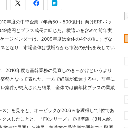
0年度の中堅企業（年商50～500億円）向けERPパッ
の349億円とプラス成長に転じた。横這いを含めて前年実
ケージベンダーは、2009年度は全体の4分の1にすぎな
と65％となり、市場全体は微増ながら市況の好転を表してい
は、2010年度も基幹業務の見直しのきっかけというより
の姿勢となって表れた。一方で経済が低迷する中、前年に
ズレ案件が納入された結果、全体では前年比プラスの業績
ス）を見ると、オービックが20.6％を獲得して1位であ
ックスしたことと、「FXシリーズ」で標準版（3月人給、
各業種に展開した結果、製造業の受注増で通年でも堅調