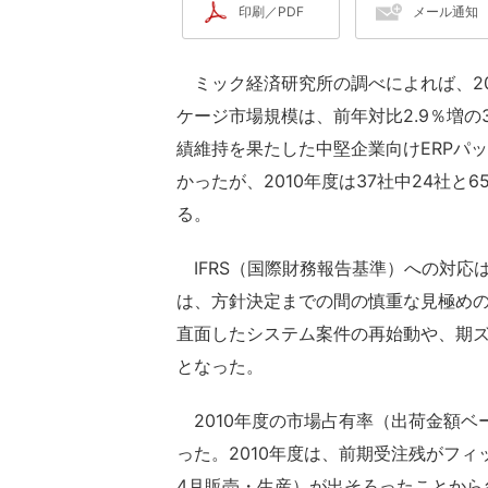
印刷／PDF
メール通知
ミック経済研究所の調べによれば、201
ケージ市場規模は、前年対比2.9％増
績維持を果たした中堅企業向けERPパッ
かったが、2010年度は37社中24社
る。
IFRS（国際財務報告基準）への対応
は、方針決定までの間の慎重な見極め
直面したシステム案件の再始動や、期
となった。
2010年度の市場占有率（出荷金額ベー
った。2010年度は、前期受注残がフィ
4月販売・生産）が出そろったことから