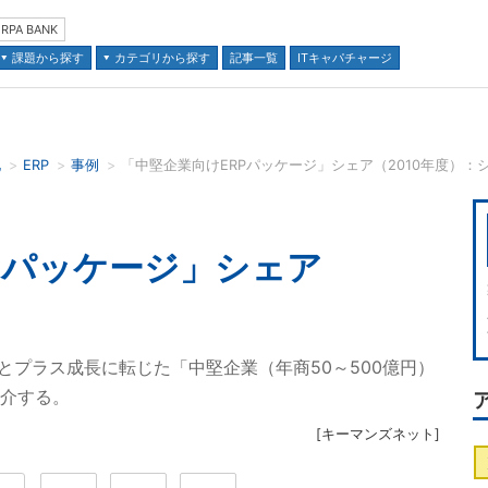
RPA BANK
課題から探す
カテゴリから探す
記事一覧
ITキャパチャージ
化
ERP
事例
「中堅企業向けERPパッケージ」シェア（2010年度）：
並び順：
Pパッケージ」シェア
億円とプラス成長に転じた「中堅企業（年商50～500億円）
紹介する。
[
キーマンズネット
]