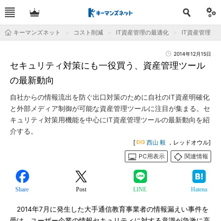
キーマンズネット
コスト削減
IT資産管理の最適化
IT資産管理
2014年12月15日
セキュリティ対策にも一役買う、資産管理ツール
の最新動向
自社からの情報流出を防ぐ出口対策のために自社のIT資産明確化
と外部メディア制御が可能な資産管理ツールに注目が集まる。セ
キュリティ対策用機能を中心にIT資産管理ツールの最新動向を紹
介する。
[
西山 毅
，レッドオウル]
PC用表示
関連情報
Share
Post
LINE
Hatena
2014年7月に発生した大手通信教育事業者の情報漏えい事件を
受け、ユーザー企業の情報セキュリティに対する意識が急激に高