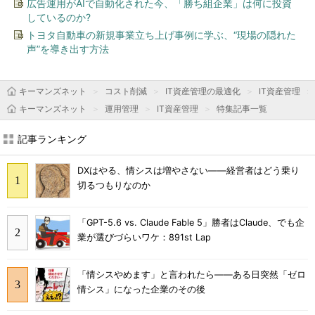
広告運用がAIで自動化された今、「勝ち組企業」は何に投資
しているのか?
トヨタ自動車の新規事業立ち上げ事例に学ぶ、“現場の隠れた
声”を導き出す方法
キーマンズネット
コスト削減
IT資産管理の最適化
IT資産管理
キーマンズネット
運用管理
IT資産管理
特集記事一覧
記事ランキング
DXはやる、情シスは増やさない――経営者はどう乗り
切るつもりなのか
「GPT-5.6 vs. Claude Fable 5」勝者はClaude、でも企
業が選びづらいワケ：891st Lap
「情シスやめます」と言われたら――ある日突然「ゼロ
情シス」になった企業のその後