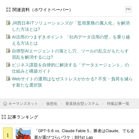
関連資料（ホワイトペーパー）
PR
JR西日本ITソリューションズが「監視業務の属人化」を解消
した方法とは?
AI活用のつまずきポイント 「社内データ活用の壁」を乗り越
える方法とは
自律型AIエージェントの落とし穴、ツールの乱立がもたらす
混乱を解消するには?
ビジネス課題を自律的に解決する「データエージェント」の
仕組みと構築ガイド
Webサイトの運用はなぜストレスがかかる? 不安・負荷を減ら
す新たな選択肢
キーマンズネット
仮想化
垂直統合型システム
特集記事一覧
記事ランキング
「GPT-5.6 vs. Claude Fable 5」勝者はClaude、でも企
業が選びづらいワケ：891st Lap