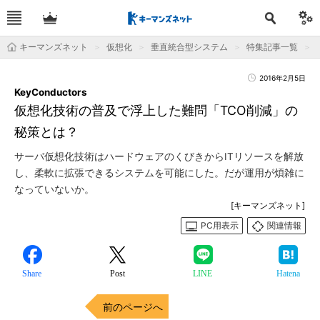
キーマンズネット
仮想化
垂直統合型システム
特集記事一覧
2016年2月5日
KeyConductors
仮想化技術の普及で浮上した難問「TCO削減」の
秘策とは？
サーバ仮想化技術はハードウェアのくびきからITリソースを解放
し、柔軟に拡張できるシステムを可能にした。だが運用が煩雑に
なっていないか。
[キーマンズネット]
PC用表示
関連情報
Share
Post
LINE
Hatena
前のページへ