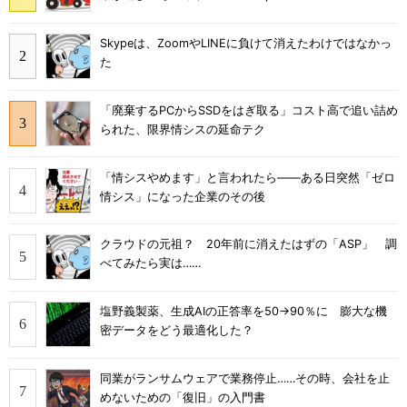
Skypeは、ZoomやLINEに負けて消えたわけではなかっ
た
「廃棄するPCからSSDをはぎ取る」コスト高で追い詰め
られた、限界情シスの延命テク
「情シスやめます」と言われたら――ある日突然「ゼロ
情シス」になった企業のその後
クラウドの元祖？ 20年前に消えたはずの「ASP」 調
べてみたら実は……
塩野義製薬、生成AIの正答率を50→90％に 膨大な機
密データをどう最適化した？
同業がランサムウェアで業務停止……その時、会社を止
めないための「復旧」の入門書