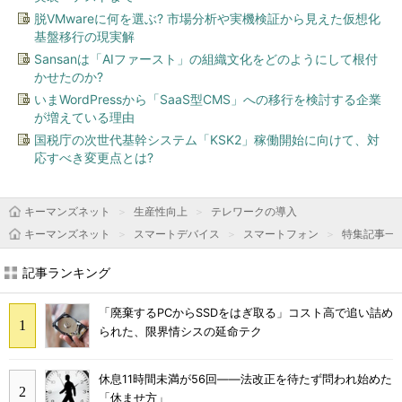
脱VMwareに何を選ぶ? 市場分析や実機検証から見えた仮想化
基盤移行の現実解
Sansanは「AIファースト」の組織文化をどのようにして根付
かせたのか?
いまWordPressから「SaaS型CMS」への移行を検討する企業
が増えている理由
国税庁の次世代基幹システム「KSK2」稼働開始に向けて、対
応すべき変更点とは?
キーマンズネット
生産性向上
テレワークの導入
キーマンズネット
スマートデバイス
スマートフォン
特集記事一
記事ランキング
「廃棄するPCからSSDをはぎ取る」コスト高で追い詰め
られた、限界情シスの延命テク
休息11時間未満が56回――法改正を待たず問われ始めた
「休ませ方」