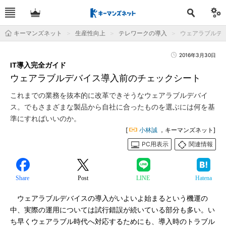
キーマンズネット
生産性向上
テレワークの導入
ウェアラブルデ
2016年3月30日
IT導入完全ガイド
ウェアラブルデバイス導入前のチェックシート
これまでの業務を抜本的に改革できそうなウェアラブルデバイ
ス。でもさまざまな製品から自社に合ったものを選ぶには何を基
準にすればいいのか。
[
小林誠
，キーマンズネット]
PC用表示
関連情報
Share
Post
LINE
Hatena
ウェアラブルデバイスの導入がいよいよ始まるという機運の
中、実際の運用については試行錯誤が続いている部分も多い。い
ち早くウェアラブル時代へ対応するためにも、導入時のトラブル