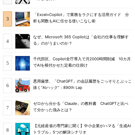
「Excel×Copilot」で業務をラクにする活用ガイド 分
析も関数もAIに任せる使いこなし術
なぜ、Microsoft 365 Copilotは「会社の仕事を理解す
る」のがうまいのか？
千代田区、Copilot全庁導入で月2000時間削減 10カ月
でAIを根付かせた定着の仕掛け
悪用厳禁、「ChatGPT」の会話履歴をごっそりとぶっこ
抜く“AIハック”：890th Lap
ゼロから分かる「Claude」の教科書 ChatGPTと比べ
て分かった強みとは？
【元経産省の専門家に聞く】中小企業がハマる「生成AI
トラブル」5つの解決シナリオ