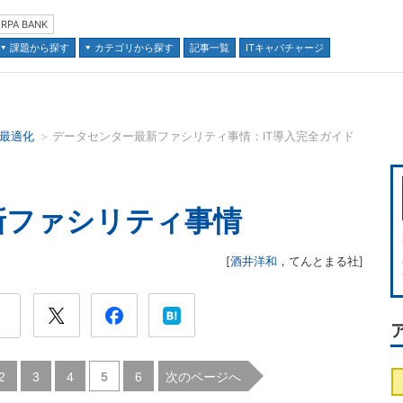
RPA BANK
課題から探す
カテゴリから探す
記事一覧
ITキャパチャージ
の最適化
データセンター最新ファシリティ事情：IT導入完全ガイド
並び順：
新ファシリティ事情
[
酒井洋和
，
てんとまる社
]
|
|
|
|
次のページへ
2
3
4
5
6