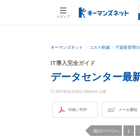
メディア
キーマンズネット
コスト削減
IT資産管理
検索語を入力してください
IT導入完全ガイド
データセンター最
2017年05月08日 10時00分 公開
印刷／PDF
メール通知
前のページへ
|
1