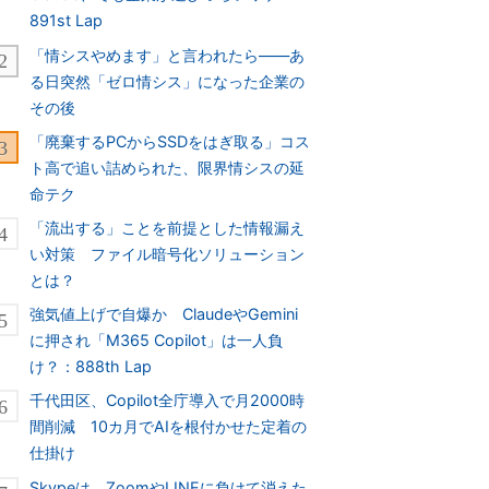
891st Lap
「情シスやめます」と言われたら――あ
る日突然「ゼロ情シス」になった企業の
その後
「廃棄するPCからSSDをはぎ取る」コス
ト高で追い詰められた、限界情シスの延
命テク
「流出する」ことを前提とした情報漏え
い対策 ファイル暗号化ソリューション
とは？
強気値上げで自爆か ClaudeやGemini
に押され「M365 Copilot」は一人負
け？：888th Lap
千代田区、Copilot全庁導入で月2000時
間削減 10カ月でAIを根付かせた定着の
仕掛け
Skypeは、ZoomやLINEに負けて消えた