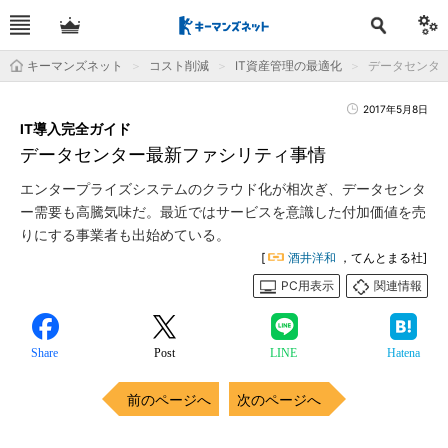
キーマンズネット
コスト削減
IT資産管理の最適化
データセンタ
2017年5月8日
IT導入完全ガイド
データセンター最新ファシリティ事情
エンタープライズシステムのクラウド化が相次ぎ、データセンタ
ー需要も高騰気味だ。最近ではサービスを意識した付加価値を売
りにする事業者も出始めている。
[
酒井洋和
，てんとまる社]
PC用表示
関連情報
Share
Post
LINE
Hatena
前のページへ
次のページへ