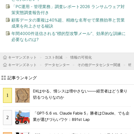
「PC運用・管理業務」調査レポート2026 ランサムウェア対
策実態調査報告付き
顧客データの重複は40%超、精緻な名寄せで業務効率と営業
成果を向上させる秘訣
年間4000件送信される“標的型攻撃メール”、効果的な訓練に
必要なものは?
キーマンズネット
コスト削減
情報の可視化
キーマンズネット
データセンター
その他データセンター関連
特
記事ランキング
DXはやる、情シスは増やさない――経営者はどう乗り
切るつもりなのか
「GPT-5.6 vs. Claude Fable 5」勝者はClaude、でも企
業が選びづらいワケ：891st Lap