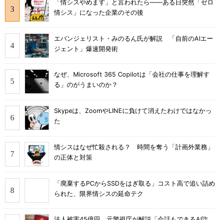
「情シスやめます」と言われたら――ある日突然「ゼロ
情シス」になった企業のその後
エバンジェリスト・みのるん氏が解説 「自前のAIエー
ジェント」爆速開発術
なぜ、Microsoft 365 Copilotは「会社の仕事を理解す
る」のがうまいのか？
Skypeは、ZoomやLINEに負けて消えたわけではなかっ
た
情シスはなぜ忙殺される？ 時間を奪う「計画外業務」
の正体と対策
「廃棄するPCからSSDをはぎ取る」コスト高で追い詰め
られた、限界情シスの延命テク
法人被害45億円、元警視庁が解説「会話もできるAI詐