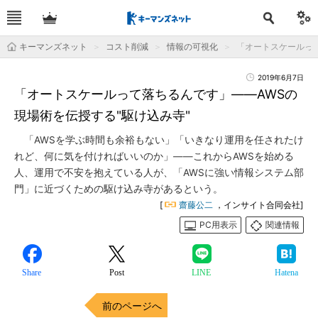
キーマンズネット
コスト削減
情報の可視化
「オートスケールって
2019年6月7日
「オートスケールって落ちるんです」――AWSの
現場術を伝授する"駆け込み寺"
「AWSを学ぶ時間も余裕もない」「いきなり運用を任されたけ
れど、何に気を付ければいいのか」――これからAWSを始める
人、運用で不安を抱えている人が、「AWSに強い情報システム部
門」に近づくための駆け込み寺があるという。
[
齋藤公二
，インサイト合同会社]
PC用表示
関連情報
Share
Post
LINE
Hatena
前のページへ