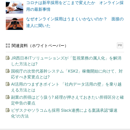
コロナは新卒採用をどこまで変えたか オンライン採
用の最新事情
なぜオンライン採用はうまくいかないのか？ 面接の
達人に聞いた
関連資料（ホワイトペーパー）
PR
JR西日本ITソリューションズが「監視業務の属人化」を解消
した方法とは?
国税庁の次世代基幹システム「KSK2」稼働開始に向けて、対
応すべき変更点とは?
AI活用のつまずきポイント 「社内データ活用の壁」を乗り越
える方法とは
副業の所得はどう扱う? 経理が押さえておきたい所得区分と確
定申告の要点
ビザスクやソラコムも採用 Slack連携による稟議承認“爆速
化”の方法