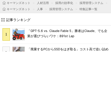
キーマンズネット
人材活用
採用の効率化
採用管理システム
キーマンズネット
人事
採用管理システム
特集記事一覧
記事ランキング
「GPT-5.6 vs. Claude Fable 5」勝者はClaude、でも企
業が選びづらいワケ：891st Lap
「廃棄するPCからSSDをはぎ取る」コスト高で追い詰め
られた、限界情シスの延命テク
「情シスやめます」と言われたら――ある日突然「ゼロ
情シス」になった企業のその後
Skypeは、ZoomやLINEに負けて消えたわけではなかっ
た
千代田区、Copilot全庁導入で月2000時間削減 10カ月
でAIを根付かせた定着の仕掛け