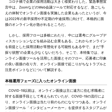
コロナ禍で企業の採用活動は大きく様変わりした。緊急事態宣
言中は、ZoomなどのWeb会議ツールで対応するなど、急ごしら
えの体制でオンライン面接を実施した企業もあったというが、今
は2022年の新卒採用や不定期の中途採用に向けて、本格的に面
接のオンライン化が急がれるところだ。
しかし、採用フローは多岐にわたり、中には選考にグループデ
ィスカッションなどを組み込む企業もある。これからオンライン
を前提とした採用活動が常態化する可能性もある中で、まだ“手
探り状態”の企業も少なくないだろう。そこで、本特集では、オ
ンライン面接ツールを活用した面接とそのフロー、応募者に印象
の良い面接の在り方、オンライン面接で起こりがちなトラブルと
注意ポイントなどについて解説する。
本格運用フェーズに入ったオンライン面接
COVID-19以前は、オンライン面接は主に遠方に住む求職者に
対する面接手段として考えられていたが、COVID-19の流行によ
り、オンライン面接は当たり前のものになりつつある。オンライ
ン面接ツール「インタビューメーカー」を提供するスタジアムが