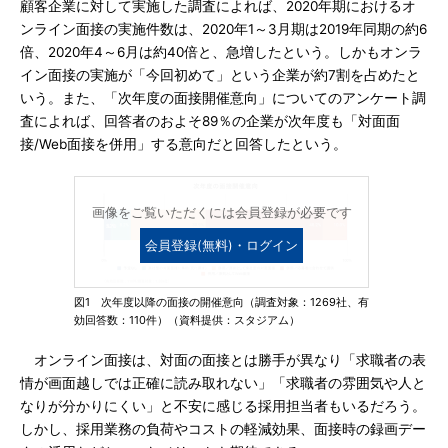
顧客企業に対して実施した調査によれば、2020年期におけるオ
ンライン面接の実施件数は、2020年1～3月期は2019年同期の約6
倍、2020年4～6月は約40倍と、急増したという。しかもオンラ
イン面接の実施が「今回初めて」という企業が約7割を占めたと
いう。また、「次年度の面接開催意向」についてのアンケート調
査によれば、回答者のおよそ89％の企業が次年度も「対面面
接/Web面接を併用」する意向だと回答したという。
画像をご覧いただくには会員登録が必要です
会員登録(無料)・ログイン
図1 次年度以降の面接の開催意向（調査対象：1269社、有
効回答数：110件）（資料提供：スタジアム）
オンライン面接は、対面の面接とは勝手が異なり「求職者の表
情が画面越しでは正確に読み取れない」「求職者の雰囲気や人と
なりが分かりにくい」と不安に感じる採用担当者もいるだろう。
しかし、採用業務の負荷やコストの軽減効果、面接時の録画デー