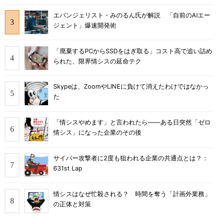
エバンジェリスト・みのるん氏が解説 「自前のAIエー
ジェント」爆速開発術
「廃棄するPCからSSDをはぎ取る」コスト高で追い詰め
られた、限界情シスの延命テク
Skypeは、ZoomやLINEに負けて消えたわけではなかっ
た
「情シスやめます」と言われたら――ある日突然「ゼロ
情シス」になった企業のその後
サイバー攻撃者に2度も狙われる企業の共通点とは？：
631st Lap
情シスはなぜ忙殺される？ 時間を奪う「計画外業務」
の正体と対策