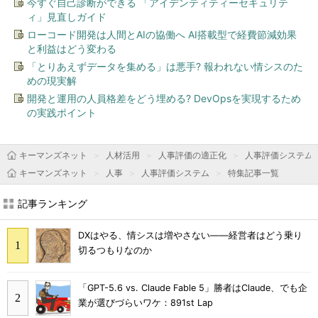
今すぐ自己診断ができる 「アイデンティティーセキュリテ
ィ」見直しガイド
ローコード開発は人間とAIの協働へ AI搭載型で経費節減効果
と利益はどう変わる
「とりあえずデータを集める」は悪手? 報われない情シスのた
めの現実解
開発と運用の人員格差をどう埋める? DevOpsを実現するため
の実践ポイント
キーマンズネット
人材活用
人事評価の適正化
人事評価システム
キーマンズネット
人事
人事評価システム
特集記事一覧
記事ランキング
DXはやる、情シスは増やさない――経営者はどう乗り
切るつもりなのか
「GPT-5.6 vs. Claude Fable 5」勝者はClaude、でも企
業が選びづらいワケ：891st Lap