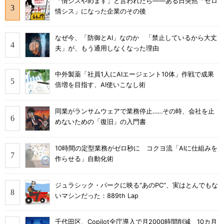
「情シスやめます」と言われたら――ある日突然「ゼロ
情シス」になった企業のその後
なぜ今、「防御とAI」なのか 「禁止しているから大丈
夫」が、もう通用しなくなった理由
中外製薬「社員1人にAIエージェント10体」作戦で成果
倍増を目指す、AI使いこなし術
同業がランサムウェアで業務停止……その時、会社を止
めないための「復旧」の入門書
10時間の定型業務がゼロ秒に コクヨ流「AIに仕組みを
作らせる」自動化術
ジュラシック・パークに映る“あのPC”、実はとんでもな
いマシンだった：889th Lap
千代田区、Copilot全庁導入で月2000時間削減 10カ月