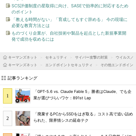
SCS評価制度の星取得に向け、SASEで効率的に対応するため
のポイント
「教える時間がない」「育成してもすぐ辞める」 今の現場に
必要な教育方法とは
ものづくり企業が、自社技術や製品を起点とした新規事業開
発で成功を収めるには
キーマンズネット
セキュリティ
サイバー攻撃の対策
ウイルス／
キーマンズネット
エンドポイントセキュリティ
その他エンドポイン
記事ランキング
「GPT-5.6 vs. Claude Fable 5」勝者はClaude、でも企
業が選びづらいワケ：891st Lap
「廃棄するPCからSSDをはぎ取る」コスト高で追い詰め
られた、限界情シスの延命テク