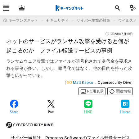
キーマンズネット
セキュリティ
サイバー攻撃の対策
ウイルス／
2023年7月19日
ネットのサービスがランサム攻撃を受けると何が
起こるのか ファイル転送サービスの事例
ランサムウェア攻撃ではファイルが暗号化されて身代金を要求さ
れる事例が多い。しかし、暗号化ではなく、他の目的を持った攻
撃も広がっている。
[
Matt Kapko
，Cybersecurity Dive]
PC用表示
関連情報
Share
Post
LINE
Hatena
サイバー当局は、Progress Softwareのファイル転送サービス