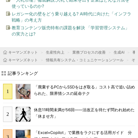
使っているのか?
レガシー化の壁をどう乗り越える? AI時代に向けた「インフラ
戦略」の考え方
教育コンテンツ販売特有の課題を解決 「学習管理システム」
の実力とは?
キーマンズネット
生産性向上
業務プロセスの改善
生成AI
事
キーマンズネット
情報共有システム・コミュニケーションツール
そ
記事ランキング
「廃棄するPCからSSDをはぎ取る」コスト高で追い詰め
られた、限界情シスの延命テク
休息11時間未満が56回――法改正を待たず問われ始めた
「休ませ方」
「Excel×Copilot」で業務をラクにする活用ガイド 分