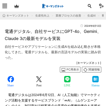
キーマンズネット
生産性向上
業務プロセスの改善
生成AI
事
2024年6月12日
電通デジタル、自社サービスにGPT-4o、Gemini、
Claude 3の最新モデルを実装
自社サービスやアプリケーションに生成AIを組み込む動きが本格
化してきた。電通デジタルも、最新の言語モデルの実装に踏み切
った。
[キーマンズネット]
PC用表示
関連情報
Share
Post
LINE
Hatena
電通デジタルは2024年6月12日、AI（人工知能）でマーケティ
ング活動を支援するサービスブランド「∞AI」（ムゲンエーア
イ）のうち、対話型AIで顧客接点の高度化や業務効率化を支援す