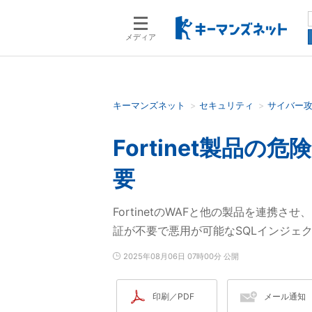
メディア
キーマンズネット
セキュリティ
サイバー
検索語を入力してください
Fortinet製品
要
FortinetのWAFと他の製品を連携
証が不要で悪用が可能なSQLインジェ
2025年08月06日 07時00分 公開
印刷／PDF
メール通知