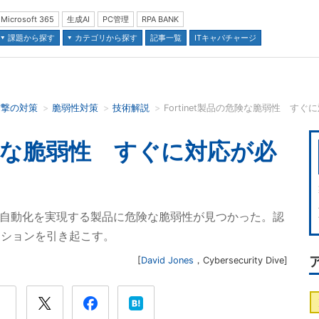
Microsoft 365
生成AI
PC管理
RPA BANK
課題から探す
カテゴリから探す
記事一覧
ITキャパチャージ
攻撃の対策
脆弱性対策
技術解説
Fortinet製品の危険な脆弱性 すぐ
並び順：
の危険な脆弱性 すぐに対応が必
させ、自動化を実現する製品に危険な脆弱性が見つかった。認
クションを引き起こす。
[
David Jones
，
Cybersecurity Dive
]