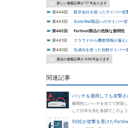
新しい連載記事が 77 件あります
444
航空会社を狙ったサイバー攻撃
443
SonicWall製品へのサイ
442
Fortinet製品の危険な脆弱
441
クラウドから機密情報が漏え
440
生成AIを使った自動サイバー
過去の連載記事が 439 件あります
関連記事
パッチを適用しても攻撃される
脆弱性にパッチを当てて対策した
して日本を含む各国でこのよう
50社が攻撃を受けたFort