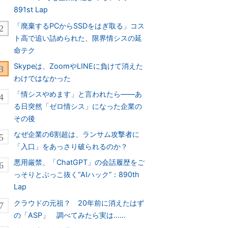
891st Lap
「廃棄するPCからSSDをはぎ取る」コス
ト高で追い詰められた、限界情シスの延
命テク
Skypeは、ZoomやLINEに負けて消えた
わけではなかった
「情シスやめます」と言われたら――あ
る日突然「ゼロ情シス」になった企業の
その後
なぜ企業の6割超は、ランサム攻撃者に
「入口」をあっさり破られるのか？
悪用厳禁、「ChatGPT」の会話履歴をご
っそりとぶっこ抜く“AIハック”：890th
Lap
クラウドの元祖？ 20年前に消えたはず
の「ASP」 調べてみたら実は……