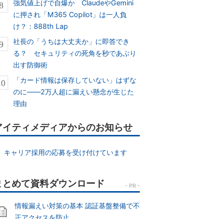
強気値上げで自爆か ClaudeやGemini
に押され「M365 Copilot」は一人負
け？：888th Lap
社長の「うちは大丈夫か」に即答でき
る？ セキュリティの死角を秒であぶり
出す防御術
「カード情報は保存していない」はずな
のに――2万人超に漏えい懸念が生じた
理由
アイティメディアからのお知らせ
キャリア採用の応募を受け付けています
情報漏えい対策の基本 認証基盤整備で不
正アクセスを防止