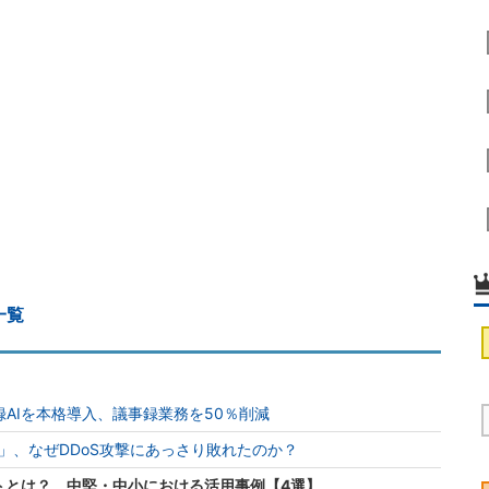
一覧
AIを本格導入、議事録業務を50％削減
jp」、なぜDDoS攻撃にあっさり敗れたのか？
トとは？ 中堅・中小における活用事例【4選】