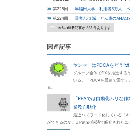
225
早稲田大学、利用者5万人、
224
乗客75％減、どん底のANA
過去の連載記事が 223 件あります
関連記事
ヤンマーはPDCAをどう“
グループ全体でDXを推進するヤ
いる。「PDCAを最速で回す
る。
「RPAでは自動化ムリな作
業務自動化
最近バズワード化している「AI
ができるのか。UiPathの講演で紹介された