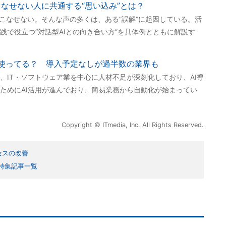
tを使いこなせない人に共通する“思い込み”とは？
をうまく使いこなせない。そんな声の多くは、ある“誤解”に起因している。活
践で役立つ“対話型AIとの向き合い方”を具体例とともに解説す
を使ってる？ 導入予定なしが過半数の業界も
、IT・ソフトウェア業を中心に人材不足が深刻化しており、AI導
ためにAI活用が進んでおり、簡易業務から自動化が始まってい
Copyright © ITmedia, Inc. All Rights Reserved.
セスの改善
特集記事一覧