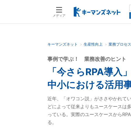
メディア
キーマンズネット
生産性向上
業務プロセ
検索語を入力してください
事例で学ぶ！ 業務改善のヒント
「今さらRPA導入
中小における活用事
近年、「オワコン説」がささやかれてい
どによって従来よりもユースケースは
っている。実際のユースケースからRP
る。