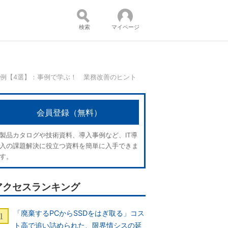
検索
マイページ
事例【4選】：事例で学ぶ！ 業務改善のヒント
コンテンツ：
会員登録（無料）
製品カタログや技術資料、導入事例など、IT導
入の課題解決に役立つ資料を簡単に入手できま
す。
アクセスランキング
「廃棄するPCからSSDをはぎ取る」コス
ト高で追い詰められた、限界情シスの延