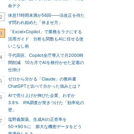
命テク
休息11時間未満が56回――法改正を待た
ず問われ始めた「休ませ方」
「Excel×Copilot」で業務をラクにする
活用ガイド 分析も関数もAIに任せる使
いこなし術
千代田区、Copilot全庁導入で月2000時
間削減 10カ月でAIを根付かせた定着の
仕掛け
ゼロから分かる「Claude」の教科書
ChatGPTと比べて分かった強みとは？
AIで売り上げが伸びた企業、わずか
3.9％ IPA調査が突きつけた「効率化の
壁」
塩野義製薬、生成AIの正答率を
50→90％に 膨大な機密データをどう
最適化した？