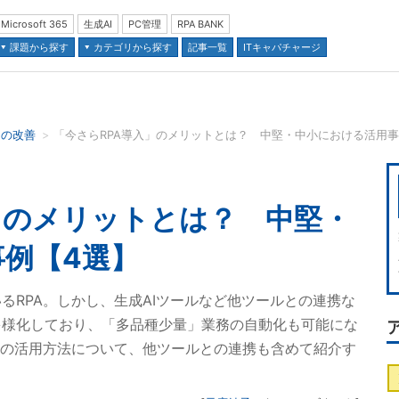
Microsoft 365
生成AI
PC管理
RPA BANK
課題から探す
カテゴリから探す
記事一覧
ITキャパチャージ
スの改善
「今さらRPA導入」のメリットとは？ 中堅・中小における活用
並び順：
」のメリットとは？ 中堅・
例【4選】
るRPA。しかし、生成AIツールなど他ツールとの連携な
多様化しており、「多品種少量」業務の自動化も可能にな
Aの活用方法について、他ツールとの連携も含めて紹介す