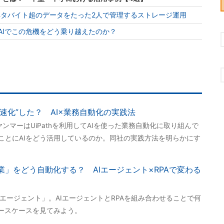
ペタバイト超のデータをたった2人で管理するストレージ運用
はAIでこの危機をどう乗り越えたのか？
爆速化”した？ AI×業務自動化の実践法
ンマーはUiPathを利用してAIを使った業務自動化に取り組んで
」ことにAIをどう活用しているのか。同社の実践方法を明らかにす
業」をどう自動化する？ AIエージェント×RPAで変わる
エージェント」。AIエージェントとRPAを組み合わせることで何
ユースケースを見てみよう。