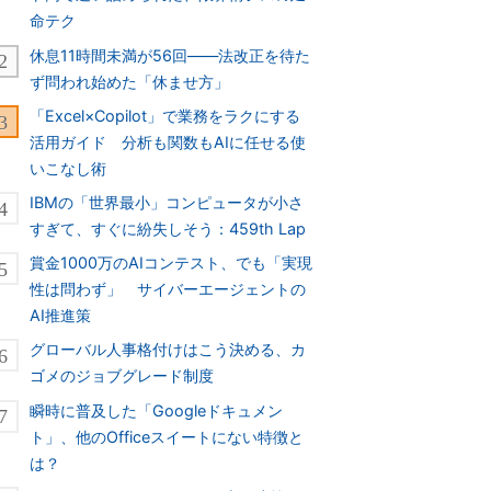
命テク
休息11時間未満が56回――法改正を待た
ず問われ始めた「休ませ方」
「Excel×Copilot」で業務をラクにする
活用ガイド 分析も関数もAIに任せる使
いこなし術
IBMの「世界最小」コンピュータが小さ
すぎて、すぐに紛失しそう：459th Lap
賞金1000万のAIコンテスト、でも「実現
性は問わず」 サイバーエージェントの
AI推進策
グローバル人事格付けはこう決める、カ
ゴメのジョブグレード制度
瞬時に普及した「Googleドキュメン
ト」、他のOfficeスイートにない特徴と
は？