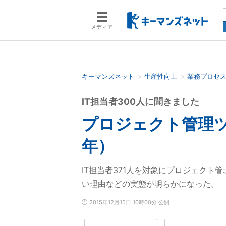
メディア
キーマンズネット
生産性向上
業務プロセ
検索語を入力してください
IT担当者300人に聞きました
プロジェクト管理ツ
年）
IT担当者371人を対象にプロジェク
い理由などの実態が明らかになった。
2015年12月15日 10時00分 公開