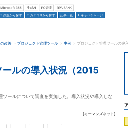
Microsoft 365
生成AI
PC管理
RPA BANK
課題から探す
カテゴリから探す
記事一覧
ITキャパチャージ
スの改善
プロジェクト管理ツール
事例
プロジェクト管理ツールの導入状
並び順：
ールの導入状況（2015
ト管理ツールについて調査を実施した。導入状況や導入しな
[
キーマンズネット
]