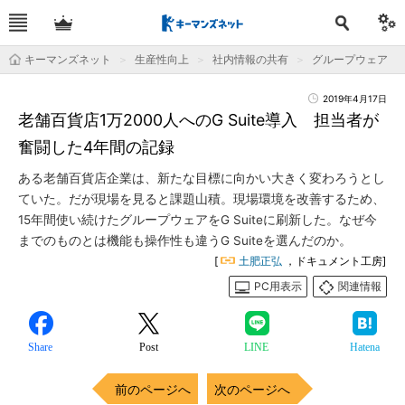
キーマンズネット
生産性向上
社内情報の共有
グループウェア
2019年4月17日
老舗百貨店1万2000人へのG Suite導入 担当者が
奮闘した4年間の記録
ある老舗百貨店企業は、新たな目標に向かい大きく変わろうとし
ていた。だが現場を見ると課題山積。現場環境を改善するため、
15年間使い続けたグループウェアをG Suiteに刷新した。なぜ今
までのものとは機能も操作性も違うG Suiteを選んだのか。
[
土肥正弘
，ドキュメント工房]
PC用表示
関連情報
Share
Post
LINE
Hatena
前のページへ
次のページへ