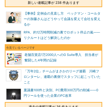
新しい連載記事が 238 件あります
【事例】定例会の見直し方 ベックマン・コールタ
ーの加藤さんはどうやって会議を変えて会社を変え
るか
RPA、約12万時間削減の裏でロボット停止の嵐――
リクルートはどう解決したのか
老舗百貨店1万2000人へのG Suite導入 担当者が
奮闘した4年間の記録
「万年2位」チームがまさかのリーグ連覇 川崎フ
ロンターレ、連覇の裏側でスタッフに起こっていた
こと
稟議書100件と決別、PC費用300万円の削減――0
円ツールを使った企業のPC改革
過去の連載記事が 36 件あります