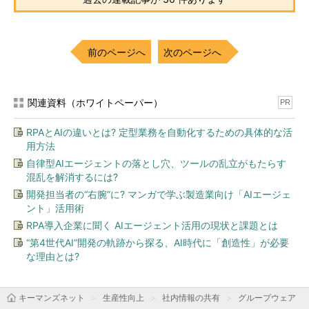
前のページへ
次のページへ
関連資料（ホワイトペーパー）
PR
RPAとAIの違いとは? 定型業務を自動化するための具体的な活
用方法
自律型AIエージェントの落とし穴、ツールの乱立がもたらす
混乱を解消するには?
開発担当者の“右腕”に? マンガで学ぶ製造業向け「AIエージェ
ント」活用術
RPA導入企業に聞く AIエージェント活用の現状と課題とは
“第4世代AI”開発の軌跡から探る、AI時代に「創造性」が必要
な理由とは?
キーマンズネット
生産性向上
社内情報の共有
グループウェア