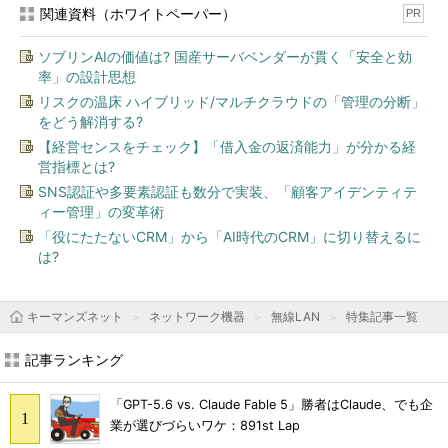
関連資料（ホワイトペーパー）
PR
ソブリンAIの価値は? 国産サーバベンダーが貫く「安全と効
率」の設計思想
リスクの温床 ハイブリッド/マルチクラウドの「管理の分断」
をどう解消する?
【経営センスをチェック】「借入金の返済能力」が分かる経
営指標とは?
SNS認証や多要素認証も数分で実装、「顧客アイデンティテ
ィー管理」の変革術
「役にたたないCRM」から「AI時代のCRM」に切り替えるに
は?
キーマンズネット
ネットワーク機器
無線LAN
特集記事一覧
記事ランキング
「GPT-5.6 vs. Claude Fable 5」勝者はClaude、でも企
業が選びづらいワケ：891st Lap