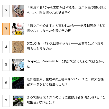
「廃棄するPCからSSDをはぎ取る」コスト高で追い詰め
られた、限界情シスの延命テク
「情シスやめます」と言われたら――ある日突然「ゼロ
情シス」になった企業のその後
DXはやる、情シスは増やさない――経営者はどう乗り
切るつもりなのか
Skypeは、ZoomやLINEに負けて消えたわけではなかっ
た
塩野義製薬、生成AIの正答率を50→90％に 膨大な機
密データをどう最適化した？
まるで聖徳太子の耳のように複数話者を聞き分ける「分
離集音」技術とは？