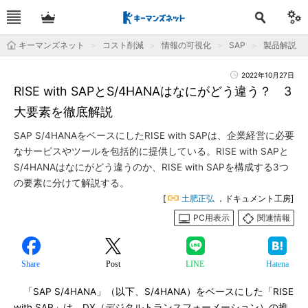
キーマンズネット
コスト削減
情報の可視化
SAP
製品解説
2022年10月27日
RISE with SAPとS/4HANAはなにがどう違う？ 3
大要素を徹底解説
SAP S/4HANAをベースにしたRISE with SAPは、企業経営に必要
なサービスやツールを包括的に提供している。RISE with SAPと
S/4HANAはなにがどう違うのか、RISE with SAPを構成する3つ
の要素に分けて解説する。
[
土肥正弘
，ドキュメント工房]
PC用表示
関連情報
Share
Post
LINE
Hatena
「SAP S/4HANA」（以下、S/4HANA）をベースにした「RISE
with SAP」は、DX（デジタルトランスフォーメーション）の推