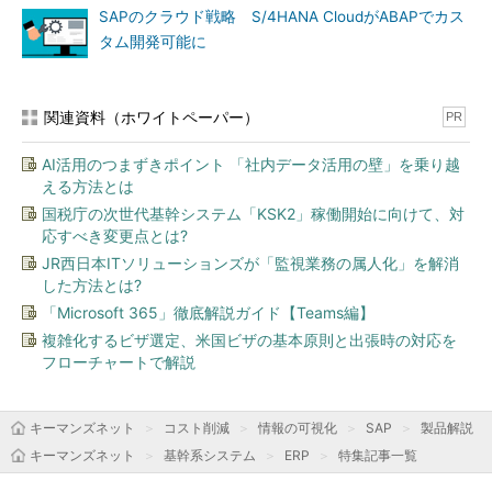
SAPのクラウド戦略 S/4HANA CloudがABAPでカス
タム開発可能に
関連資料（ホワイトペーパー）
PR
AI活用のつまずきポイント 「社内データ活用の壁」を乗り越
える方法とは
国税庁の次世代基幹システム「KSK2」稼働開始に向けて、対
応すべき変更点とは?
JR西日本ITソリューションズが「監視業務の属人化」を解消
した方法とは?
「Microsoft 365」徹底解説ガイド【Teams編】
複雑化するビザ選定、米国ビザの基本原則と出張時の対応を
フローチャートで解説
キーマンズネット
コスト削減
情報の可視化
SAP
製品解説
キーマンズネット
基幹系システム
ERP
特集記事一覧