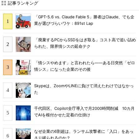
記事ランキング
「GPT-5.6 vs. Claude Fable 5」勝者はClaude、でも企
業が選びづらいワケ：891st Lap
「廃棄するPCからSSDをはぎ取る」コスト高で追い詰め
られた、限界情シスの延命テク
「情シスやめます」と言われたら――ある日突然「ゼロ
情シス」になった企業のその後
Skypeは、ZoomやLINEに負けて消えたわけではなかっ
た
千代田区、Copilot全庁導入で月2000時間削減 10カ月
でAIを根付かせた定着の仕掛け
なぜ企業の6割超は、ランサム攻撃者に「入口」をあっ
さり破られるのか？