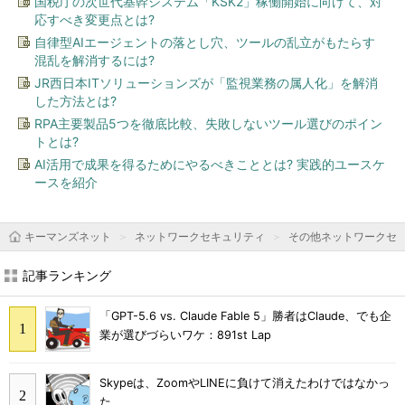
国税庁の次世代基幹システム「KSK2」稼働開始に向けて、対
応すべき変更点とは?
自律型AIエージェントの落とし穴、ツールの乱立がもたらす
混乱を解消するには?
JR西日本ITソリューションズが「監視業務の属人化」を解消
した方法とは?
RPA主要製品5つを徹底比較、失敗しないツール選びのポイン
トとは?
AI活用で成果を得るためにやるべきこととは? 実践的ユースケ
ースを紹介
キーマンズネット
ネットワークセキュリティ
その他ネットワークセ
記事ランキング
「GPT-5.6 vs. Claude Fable 5」勝者はClaude、でも企
業が選びづらいワケ：891st Lap
Skypeは、ZoomやLINEに負けて消えたわけではなかっ
た