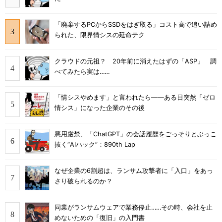
「廃棄するPCからSSDをはぎ取る」コスト高で追い詰め
られた、限界情シスの延命テク
クラウドの元祖？ 20年前に消えたはずの「ASP」 調
べてみたら実は……
「情シスやめます」と言われたら――ある日突然「ゼロ
情シス」になった企業のその後
悪用厳禁、「ChatGPT」の会話履歴をごっそりとぶっこ
抜く“AIハック”：890th Lap
なぜ企業の6割超は、ランサム攻撃者に「入口」をあっ
さり破られるのか？
同業がランサムウェアで業務停止……その時、会社を止
めないための「復旧」の入門書