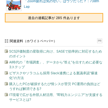
「Zoom疲れは気のせい」はウソだった？：738th
Lap
過去の連載記事が 285 件あります
関連資料（ホワイトペーパー）
PR
SCS評価制度の星取得に向け、SASEで効率的に対応するため
のポイント
AI時代の「市場調査」、データから“答え”を出すために必要な
3ステップ
ビザスクやソラコムも採用 Slack連携による稟議承認“爆速
化”の方法
購入したPCが破損するたび情シスが苦労 PC運用の負担はど
うすれば解消できる?
IT現場で広がる外部人材活用、“即戦力エンジニア”が支援する
サービスとは?