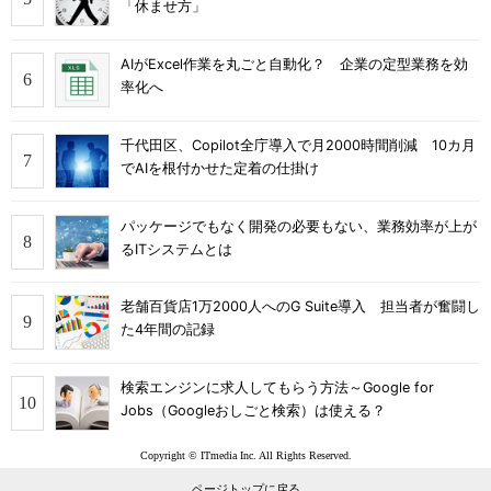
「休ませ方」
AIがExcel作業を丸ごと自動化？ 企業の定型業務を効
率化へ
千代田区、Copilot全庁導入で月2000時間削減 10カ月
でAIを根付かせた定着の仕掛け
パッケージでもなく開発の必要もない、業務効率が上が
るITシステムとは
老舗百貨店1万2000人へのG Suite導入 担当者が奮闘し
た4年間の記録
検索エンジンに求人してもらう方法～Google for
Jobs（Googleおしごと検索）は使える？
Copyright © ITmedia Inc. All Rights Reserved.
ページトップに戻る