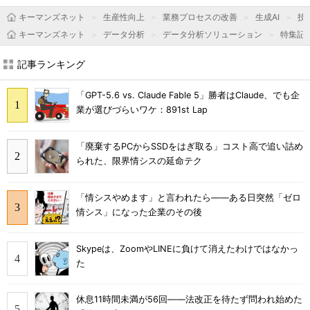
キーマンズネット
生産性向上
業務プロセスの改善
生成AI
技
キーマンズネット
データ分析
データ分析ソリューション
特集記
記事ランキング
「GPT-5.6 vs. Claude Fable 5」勝者はClaude、でも企
業が選びづらいワケ：891st Lap
「廃棄するPCからSSDをはぎ取る」コスト高で追い詰め
られた、限界情シスの延命テク
「情シスやめます」と言われたら――ある日突然「ゼロ
情シス」になった企業のその後
Skypeは、ZoomやLINEに負けて消えたわけではなかっ
た
休息11時間未満が56回――法改正を待たず問われ始めた