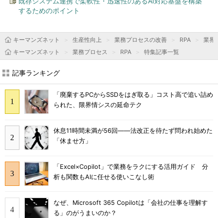
既存システム連携で柔軟性・迅速性のあるAI対応基盤を構築
するためのポイント
キーマンズネット
生産性向上
業務プロセスの改善
RPA
業界
キーマンズネット
業務プロセス
RPA
特集記事一覧
記事ランキング
「廃棄するPCからSSDをはぎ取る」コスト高で追い詰め
られた、限界情シスの延命テク
休息11時間未満が56回――法改正を待たず問われ始めた
「休ませ方」
「Excel×Copilot」で業務をラクにする活用ガイド 分
析も関数もAIに任せる使いこなし術
なぜ、Microsoft 365 Copilotは「会社の仕事を理解す
る」のがうまいのか？