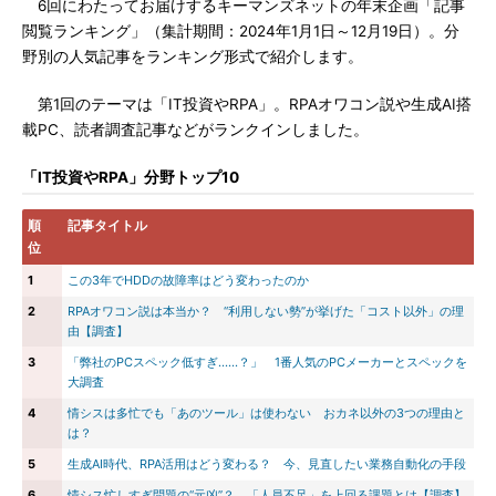
6回にわたってお届けするキーマンズネットの年末企画「記事
閲覧ランキング」（集計期間：2024年1月1日～12月19日）。分
野別の人気記事をランキング形式で紹介します。
第1回のテーマは「IT投資やRPA」。RPAオワコン説や生成AI搭
載PC、読者調査記事などがランクインしました。
「IT投資やRPA」分野トップ10
順
記事タイトル
位
1
この3年でHDDの故障率はどう変わったのか
2
RPAオワコン説は本当か？ “利用しない勢”が挙げた「コスト以外」の理
由【調査】
3
「弊社のPCスペック低すぎ……？」 1番人気のPCメーカーとスペックを
大調査
4
情シスは多忙でも「あのツール」は使わない おカネ以外の3つの理由と
は？
5
生成AI時代、RPA活用はどう変わる？ 今、見直したい業務自動化の手段
6
情シス忙しすぎ問題の“元凶”？ 「人員不足」を上回る課題とは【調査】