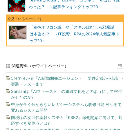
TeamsにNotion、2024年、コラボツールはどう変
わった？ ～記事ランキングトップ10～
「RPAオワコン説」や「スキルはむしろ邪魔説」
は本当か？ ～IT投資、RPAの2024年人気記事ト
ップ10～
関連資料（ホワイトペーパー）
PR
5分で分かる「AI駆動開発エージェント」 要件定義から設計・
実装・テストまで
Sansanは「AIファースト」の組織文化をどのようにして根付
かせたのか?
中身が全く分からないレガシーシステムも改修可能 AI活用で
変わるシステム開発
国税庁の次世代基幹システム「KSK2」稼働開始に向けて、対
応すべき変更点とは?