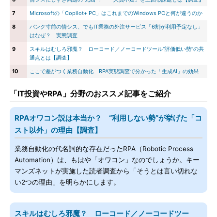
7
Microsoftの「Copilot+ PC」はこれまでのWindows PCと何が違うのか
8
パンク寸前の情シス、でもIT業務の外注サービス「6割が利用予定なし」
はなぜ？ 実態調査
9
スキルはむしろ邪魔？ ローコード／ノーコードツール“評価低い勢”の共
通点とは【調査】
10
ここで差がつく業務自動化 RPA実態調査で分かった「生成AI」の効果
「IT投資やRPA」分野のおススメ記事をご紹介
RPAオワコン説は本当か？ “利用しない勢”が挙げた「コ
スト以外」の理由【調査】
業務自動化の代名詞的な存在だったRPA（Robotic Process
Automation）は、もはや「オワコン」なのでしょうか。キー
マンズネットが実施した読者調査から「そうとは言い切れな
い2つの理由」を明らかにします。
スキルはむしろ邪魔？ ローコード／ノーコードツー