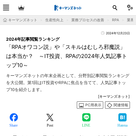
キーマンズネット
生産性向上
業務プロセスの改善
RPA
業界
2024年12月23日
2024年記事閲覧ランキング
「RPAオワコン説」や「スキルはむしろ邪魔説」
は本当か？ ～IT投資、RPAの2024年人気記事ト
ップ10～
キーマンズネットの年末企画として、分野別記事閲覧ランキング
を大公開。第1回はIT投資やRPAに焦点を当てて、人気記事トッ
プ10を紹介します。
[キーマンズネット]
PC用表示
関連情報
Share
Post
LINE
Hatena