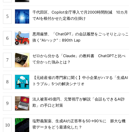
千代田区、Copilot全庁導入で月2000時間削減 10カ月
でAIを根付かせた定着の仕掛け
悪用厳禁、「ChatGPT」の会話履歴をごっそりとぶっこ
抜く“AIハック”：890th Lap
ゼロから分かる「Claude」の教科書 ChatGPTと比べ
て分かった強みとは？
【元経産省の専門家に聞く】中小企業がハマる「生成AI
トラブル」5つの解決シナリオ
法人被害45億円、元警視庁が解説「会話もできるAI詐
欺」の手口と対策
塩野義製薬、生成AIの正答率を50→90％に 膨大な機
密データをどう最適化した？