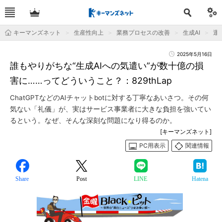
キーマンズネット
生産性向上
業務プロセスの改善
生成AI
運用
2025年5月16日
誰もやりがちな“生成AIへの気遣い”が数十億の損
害に……ってどういうこと？：829thLap
ChatGPTなどのAIチャットbotに対する丁寧なあいさつ。その何
気ない「礼儀」が、実はサービス事業者に大きな負担を強いてい
るという。なぜ、そんな深刻な問題になり得るのか。
[キーマンズネット]
PC用表示
関連情報
Share
Post
LINE
Hatena