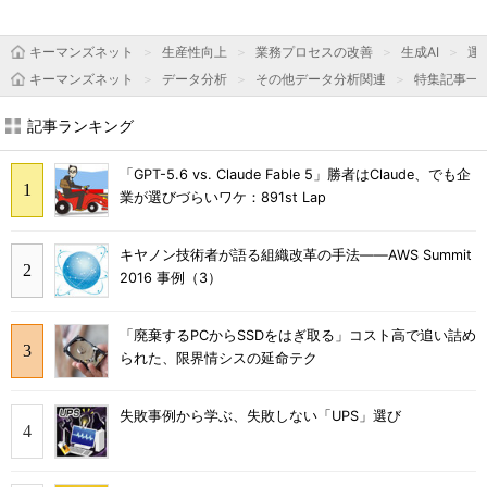
キーマンズネット
生産性向上
業務プロセスの改善
生成AI
運用
キーマンズネット
データ分析
その他データ分析関連
特集記事一
記事ランキング
「GPT-5.6 vs. Claude Fable 5」勝者はClaude、でも企
業が選びづらいワケ：891st Lap
キヤノン技術者が語る組織改革の手法――AWS Summit
2016 事例（3）
「廃棄するPCからSSDをはぎ取る」コスト高で追い詰め
られた、限界情シスの延命テク
失敗事例から学ぶ、失敗しない「UPS」選び