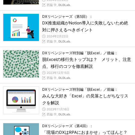
西脇 学,
DLDLab.
DXリベンジャーズ（第5回）：
DX推進組織がNotion導入に失敗しないため絶
対に押さえるべきポイント
2024年2月22日
西脇 学,
DLDLab.
DXリベンジャーズ特別編「脱Excel」／後編：
脱Excelの移行先トップ3は？ メリット、注意
点、移行のコツを徹底解説
2023年12月15日
西脇 学,
DLDLab.
DXリベンジャーズ特別編「脱Excel」／前編：
みんな大好き「Excel」の見落としがちなリス
クを解説
2023年11月16日
西脇 学,
DLDLab.
DXリベンジャーズ（第4回）：
「現場のDXはRPAにおまかせ」ってほんと？