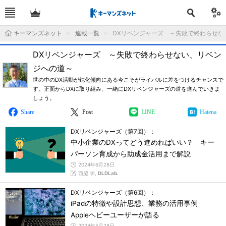
キーマンズネット
連載一覧
DXリベンジャーズ ～失敗で終わらせな
DXリベンジャーズ ～失敗で終わらせない、リベン
ジへの道～
世の中のDX活動が鈍化傾向にある今こそがライバルに差をつけるチャンスで
す。正面からDXに取り組み、一緒にDXリベンジャーズの道を進んでいきま
しょう。
Share
Post
LINE
Hatena
DXリベンジャーズ（第7回）：
中小企業のDXってどう進めればいい？ キー
パーソン育成から助成金活用まで解説
2024年6月28日
西脇 学,
DLDLab.
DXリベンジャーズ（第6回）：
iPadの特徴や設計思想、業務の活用事例
Appleヘビーユーザーが語る
2024年5月28日