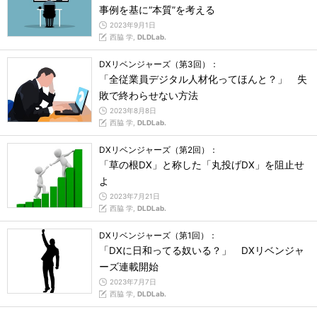
事例を基に“本質”を考える
2023年9月1日
西脇 学,
DLDLab.
DXリベンジャーズ（第3回）：
「全従業員デジタル人材化ってほんと？」 失
敗で終わらせない方法
2023年8月8日
西脇 学,
DLDLab.
DXリベンジャーズ（第2回）：
「草の根DX」と称した「丸投げDX」を阻止せ
よ
2023年7月21日
西脇 学,
DLDLab.
DXリベンジャーズ（第1回）：
「DXに日和ってる奴いる？」 DXリベンジャ
ーズ連載開始
2023年7月7日
西脇 学,
DLDLab.