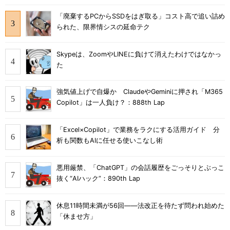
「廃棄するPCからSSDをはぎ取る」コスト高で追い詰め
られた、限界情シスの延命テク
Skypeは、ZoomやLINEに負けて消えたわけではなかっ
た
強気値上げで自爆か ClaudeやGeminiに押され「M365
Copilot」は一人負け？：888th Lap
「Excel×Copilot」で業務をラクにする活用ガイド 分
析も関数もAIに任せる使いこなし術
悪用厳禁、「ChatGPT」の会話履歴をごっそりとぶっこ
抜く“AIハック”：890th Lap
休息11時間未満が56回――法改正を待たず問われ始めた
「休ませ方」