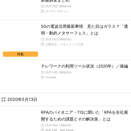
新版調査まとめ
05月14日 08時00分
キーマンズネット
5Gの電波活用最新事情 見た目はガラス？「透
明・動的メタサーフェス」とは
05月14日 08時00分
土肥正弘，ドキュメント工房
特集
テレワークの利用ツール状況（2020年）／後編
05月14日 08時00分
ITmedia
2020年5月13日
RPAのパイオニア・TISに聞いた「RPAを全社展
開するための課題とその解決策」とは
05月13日 10時00分
相馬大輔，RPA BANK