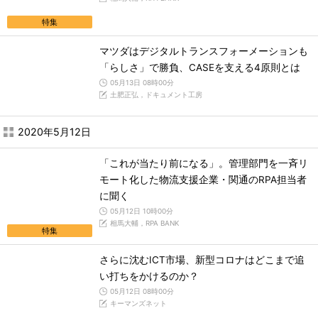
特集
マツダはデジタルトランスフォーメーションも
「らしさ」で勝負、CASEを支える4原則とは
05月13日 08時00分
土肥正弘，ドキュメント工房
2020年5月12日
「これが当たり前になる」。管理部門を一斉リ
モート化した物流支援企業・関通のRPA担当者
に聞く
05月12日 10時00分
相馬大輔，RPA BANK
特集
さらに沈むICT市場、新型コロナはどこまで追
い打ちをかけるのか？
05月12日 08時00分
キーマンズネット