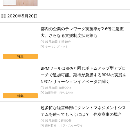
2020年5月20日
都内の企業のテレワーク実施率が2.6倍に急拡
大、さらなる支援制度拡充策も
05月20日 11時39分
キーマンズネット
特集
BPMツールはRPAと同じボトムアップ型アプロ
ーチで追加可能。期待が急騰するBPMの実態を
NECソリューションイノベータに聞く
05月20日 10時00分
加藤学宏，RPA BANK
特集
超多忙な経営幹部にタレントマネジメントシス
テムを使ってもらうには？ 住友商事の場合
05月20日 08時00分
吉村哲樹，オフィスケーワイ