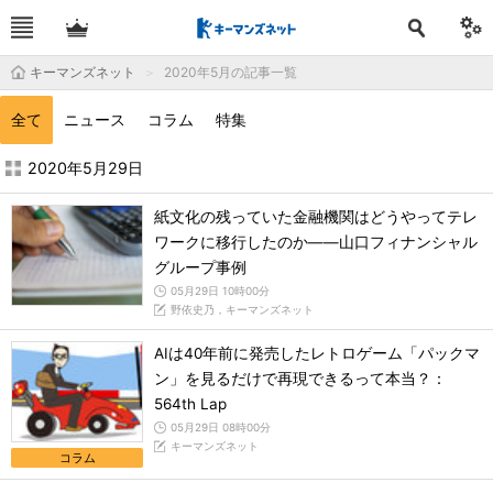
キーマンズネット
2020年5月の記事一覧
全て
ニュース
コラム
特集
2020年5月の記事一覧 - キーマンズネット
2020年5月29日
紙文化の残っていた金融機関はどうやってテレ
ワークに移行したのか――山口フィナンシャル
グループ事例
05月29日 10時00分
野依史乃，キーマンズネット
AIは40年前に発売したレトロゲーム「パックマ
ン」を見るだけで再現できるって本当？：
564th Lap
05月29日 08時00分
キーマンズネット
コラム