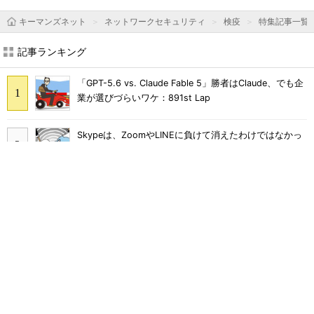
キーマンズネット
ネットワークセキュリティ
検疫
特集記事一覧
記事ランキング
「GPT-5.6 vs. Claude Fable 5」勝者はClaude、でも企
業が選びづらいワケ：891st Lap
Skypeは、ZoomやLINEに負けて消えたわけではなかっ
た
「廃棄するPCからSSDをはぎ取る」コスト高で追い詰め
られた、限界情シスの延命テク
クラウドの元祖？ 20年前に消えたはずの「ASP」 調
べてみたら実は……
「情シスやめます」と言われたら――ある日突然「ゼロ
情シス」になった企業のその後