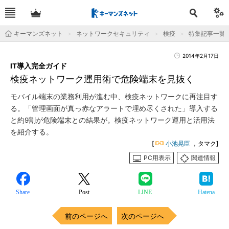
キーマンズネット
ネットワークセキュリティ
検疫
特集記事一覧
2014年2月17日
IT導入完全ガイド
検疫ネットワーク運用術で危険端末を見抜く
モバイル端末の業務利用が進む中、検疫ネットワークに再注目す
る。「管理画面が真っ赤なアラートで埋め尽くされた」導入する
と約9割が危険端末との結果が。検疫ネットワーク運用と活用法
を紹介する。
[
小池晃臣
，タマク]
PC用表示
関連情報
Share
Post
LINE
Hatena
前のページへ
次のページへ