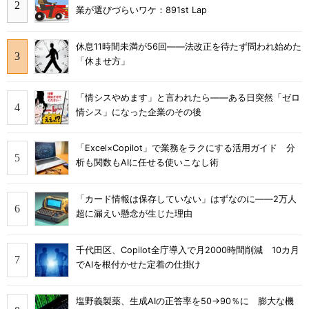
業が選びづらいワケ：891st Lap
休息11時間未満が56回――法改正を待たず問われ始めた
「休ませ方」
「情シスやめます」と言われたら――ある日突然「ゼロ
情シス」になった企業のその後
「Excel×Copilot」で業務をラクにする活用ガイド 分
析も関数もAIに任せる使いこなし術
「カード情報は保存していない」はずなのに――2万人
超に漏えい懸念が生じた理由
千代田区、Copilot全庁導入で月2000時間削減 10カ月
でAIを根付かせた定着の仕掛け
塩野義製薬、生成AIの正答率を50→90％に 膨大な機