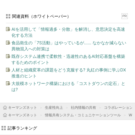
関連資料（ホワイトペーパー）
PR
AIを活用して「情報過多・分散」を解消し、意思決定を高速
化する方法
食品衛生の「7S活動」はやっているが...... なかなか減らない
異物混入への対策は
既存システム連携で柔軟性・迅速性のあるAI対応基盤を構築
するためのポイント
人材と組織変革の課題をどう克服する? 丸紅の事例に学ぶDX
推進のヒント
大規模ネットワーク構築における「コストダウンの定石」と
は?
キーマンズネット
生産性向上
社内情報の共有
コラボレーション
キーマンズネット
情報共有システム・コミュニケーションツール
We
記事ランキング