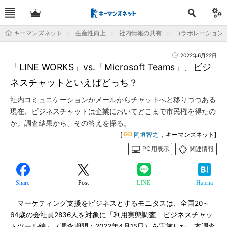
キーマンズネット
生産性向上
社内情報の共有
コラボレーション
2022年6月22日
「LINE WORKS」vs.「Microsoft Teams」、ビジ
ネスチャットといえばどっち？
社内コミュニケーションがメールからチャットへと移りつつある
現在、ビジネスチャットは企業においてどこまで市民権を得たの
か。調査結果から、その答えを探る。
[
岡垣智之
，キーマンズネット]
PC用表示
関連情報
Share
Post
LINE
Hatena
マーケティング支援をビジネスとするモニタスは、全国20～
64歳の会社員2836人を対象に「利用実態調査 ビジネスチャッ
トツール編」（調査期間：2022年4月15日）を実施した。本調査