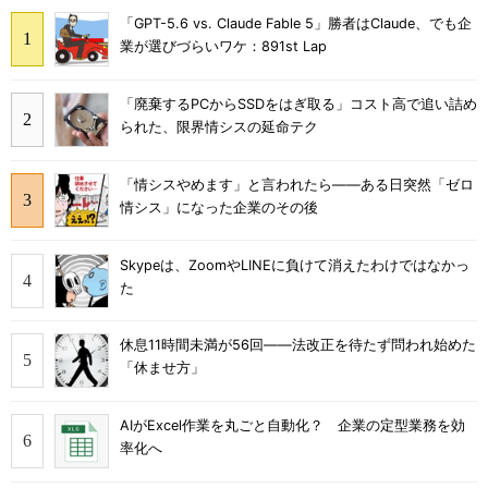
「GPT-5.6 vs. Claude Fable 5」勝者はClaude、でも企
業が選びづらいワケ：891st Lap
「廃棄するPCからSSDをはぎ取る」コスト高で追い詰め
られた、限界情シスの延命テク
「情シスやめます」と言われたら――ある日突然「ゼロ
情シス」になった企業のその後
Skypeは、ZoomやLINEに負けて消えたわけではなかっ
た
休息11時間未満が56回――法改正を待たず問われ始めた
「休ませ方」
AIがExcel作業を丸ごと自動化？ 企業の定型業務を効
率化へ