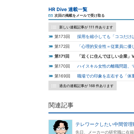
HR Dive 連載一覧
次回の掲載をメールで受け取る
新しい連載記事が 111 件あります
173
採用を縮小しても「ココだけ
172
「心理的安全性＝従業員に優
171
「近くに住んでほしい企業」V
170
ハイスキル女性の離職問題、
169
職場での印象を左右する「体
過去の連載記事が 168 件あります
関連記事
テレワークしたい中間管理
先日、メーカーの研究職に在籍