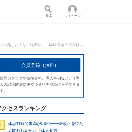
検索
マイページ
「近くに住んでほしい企業」VS.「引っ越したくない従業員」 駆け引きの行方は？
コンテンツ：
会員登録（無料）
製品カタログや技術資料、導入事例など、IT導
入の課題解決に役立つ資料を簡単に入手できま
す。
アクセスランキング
休息11時間未満が56回――法改正を待た
ず問われ始めた「休ませ方」