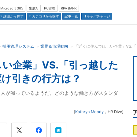
Microsoft 365
生成AI
PC管理
RPA BANK
課題から探す
カテゴリから探す
記事一覧
ITキャパチャージ
採用管理システム
業界＆市場動向
並び順：
い企業」VS.「引っ越した
駆け引きの行方は？
る人が減っているようだ。どのような働き方がスタンダー
[
Kathryn Moody
，
HR Dive
]