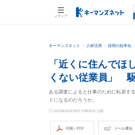
メディア
キーマンズネット
人材活用
採用の効率化
検索語を入力してください
「近くに住んでほし
くない従業員」 
ある調査によると仕事のために転居す
ドになるのだろうか。
2023年06月26日 07時00分 公開
印刷／PDF
メール通知