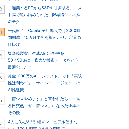
「廃棄するPCからSSDをはぎ取る」コス
ト高で追い詰められた、限界情シスの延
命テク
千代田区、Copilot全庁導入で月2000時
間削減 10カ月でAIを根付かせた定着の
仕掛け
塩野義製薬、生成AIの正答率を
50→90％に 膨大な機密データをどう
最適化した？
賞金1000万のAIコンテスト、でも「実現
性は問わず」 サイバーエージェントの
AI推進策
「情シスやめます」と言われたら――あ
る日突然「ゼロ情シス」になった企業の
その後
4人に3人が「引継ぎマニュアル使えな
い」 200人調査で見えた問題点