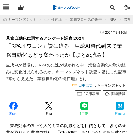
キーマンズネット
生産性向上
業務プロセスの改善
RPA
業界
2024年9月30日
業務自動化に関するアンケート調査 2024
「RPAオワコン」説に迫る 生成AI時代到来で業
務自動化はどう変わったか【まとめ読み】
生成AIが登場し、RPAの失速が囁かれる中、業務自動化の取り組
みに変化は見られるのか。キーマンズネット調査を基にした記事
7本から見えた「業務自動化の現在地」とは。
[
田中広美
，キーマンズネット]
PC用表示
関連情報
Share
Post
LINE
Hatena
業務効率の向上や人的ミスの削減などを目的として、多くの企
業が取り組む業務自動化。「ChatGPT」をはじめとする生成AIツ