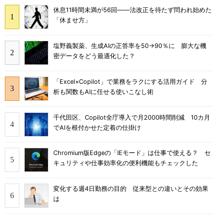
休息11時間未満が56回――法改正を待たず問われ始めた
「休ませ方」
塩野義製薬、生成AIの正答率を50→90％に 膨大な機
密データをどう最適化した？
「Excel×Copilot」で業務をラクにする活用ガイド 分
析も関数もAIに任せる使いこなし術
千代田区、Copilot全庁導入で月2000時間削減 10カ月
でAIを根付かせた定着の仕掛け
Chromium版Edgeの「IEモード」は仕事で使える？ セ
キュリティや仕事効率化の便利機能もチェックした
変化する週4日勤務の目的 従来型との違いとその効果
は