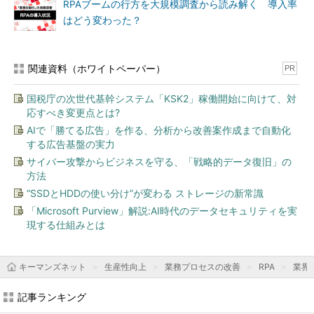
RPAブームの行方を大規模調査から読み解く 導入率
はどう変わった？
関連資料（ホワイトペーパー）
PR
国税庁の次世代基幹システム「KSK2」稼働開始に向けて、対
応すべき変更点とは?
AIで「勝てる広告」を作る、分析から改善案作成まで自動化
する広告基盤の実力
サイバー攻撃からビジネスを守る、「戦略的データ復旧」の
方法
“SSDとHDDの使い分け”が変わる ストレージの新常識
「Microsoft Purview」解説:AI時代のデータセキュリティを実
現する仕組みとは
キーマンズネット
生産性向上
業務プロセスの改善
RPA
業界
記事ランキング