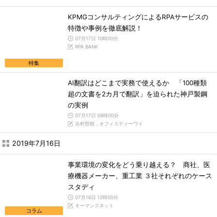
KPMGコンサルティングによるRPAサービスの
特徴や事例を徹底解説！
07月17日 10時00分
RPA BANK
特集
AI翻訳はどこまで実務で使えるか 「100種類
超の文書を2カ月で翻訳」を迫られた神戸製鋼
の実例
07月17日 08時00分
吉村哲樹，オフィスティーワイ
2019年7月16日
事業環境の変化をどう乗り越える？ 商社、医
療機器メーカー、重工業 ３社それぞれのケース
スタディ
07月16日 12時00分
キーマンズネット
コラム