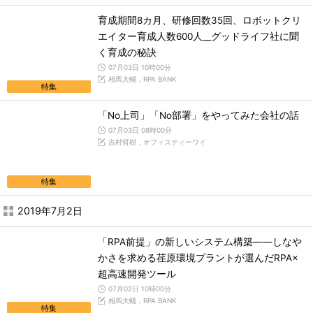
育成期間8カ月、研修回数35回、ロボットクリ
エイター育成人数600人__グッドライフ社に聞
く育成の秘訣
07月03日 10時00分
相馬大輔，RPA BANK
特集
「No上司」「No部署」をやってみた会社の話
07月03日 08時00分
吉村哲樹，オフィスティーワイ
特集
2019年7月2日
「RPA前提」の新しいシステム構築――しなや
かさを求める荏原環境プラントが選んだRPA×
超高速開発ツール
07月02日 10時00分
相馬大輔，RPA BANK
特集