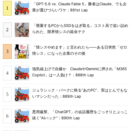
「GPT-5.6 vs. Claude Fable 5」勝者はClaude、でも企
業が選びづらいワケ：891st Lap
「廃棄するPCからSSDをはぎ取る」コスト高で追い詰め
られた、限界情シスの延命テク
「情シスやめます」と言われたら――ある日突然「ゼロ
情シス」になった企業のその後
強気値上げで自爆か ClaudeやGeminiに押され「M365
Copilot」は一人負け？：888th Lap
ジュラシック・パークに映る“あのPC”、実はとんでもな
いマシンだった：889th Lap
悪用厳禁、「ChatGPT」の会話履歴をごっそりとぶっこ
抜く“AIハック”：890th Lap