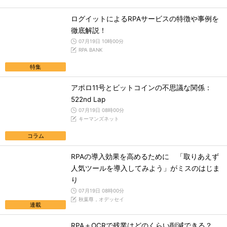
ログイットによるRPAサービスの特徴や事例を
徹底解説！
07月19日 10時00分
RPA BANK
特集
アポロ11号とビットコインの不思議な関係：
522nd Lap
07月19日 08時00分
キーマンズネット
コラム
RPAの導入効果を高めるために 「取りあえず
人気ツールを導入してみよう」がミスのはじま
り
07月19日 08時00分
秋葉尊，オデッセイ
連載
RPA＋OCRで残業はどのくらい削減できる？