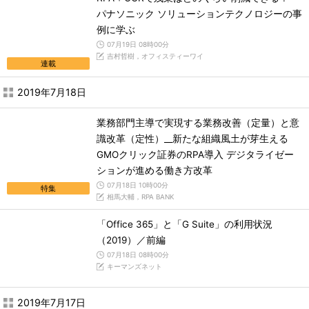
パナソニック ソリューションテクノロジーの事
例に学ぶ
07月19日 08時00分
吉村哲樹，オフィスティーワイ
連載
2019年7月18日
業務部門主導で実現する業務改善（定量）と意
識改革（定性）__新たな組織風土が芽生える
GMOクリック証券のRPA導入 デジタライゼー
ションが進める働き方改革
07月18日 10時00分
特集
相馬大輔，RPA BANK
「Office 365」と「G Suite」の利用状況
（2019）／前編
07月18日 08時00分
キーマンズネット
2019年7月17日