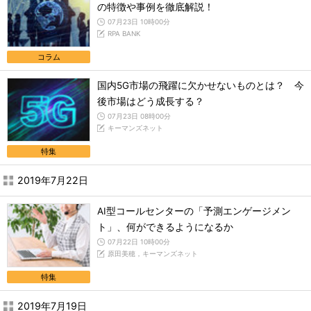
の特徴や事例を徹底解説！
07月23日 10時00分
RPA BANK
コラム
国内5G市場の飛躍に欠かせないものとは？ 今
後市場はどう成長する？
07月23日 08時00分
キーマンズネット
特集
2019年7月22日
AI型コールセンターの「予測エンゲージメン
ト」、何ができるようになるか
07月22日 10時00分
原田美穂，キーマンズネット
特集
2019年7月19日