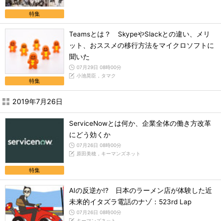
特集
Teamsとは？ SkypeやSlackとの違い、メリ
ット、おススメの移行方法をマイクロソフトに
聞いた
07月29日 08時00分
小池晃臣，タマク
特集
2019年7月26日
ServiceNowとは何か、企業全体の働き方改革
にどう効くか
07月26日 08時00分
原田美穂，キーマンズネット
特集
AIの反逆か!? 日本のラーメン店が体験した近
未来的イタズラ電話のナゾ：523rd Lap
07月26日 08時00分
キーマンズネット