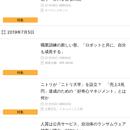
07月08日 08時00分
キーマンズネット
特集
2019年7月5日
職業訓練の新しい形。「ロボットと共に、自分
も成長する」
07月05日 10時00分
相馬大輔，RPA BANK
特集
ニトリが「ニトリ大学」を設立？ 「売上3兆
円」達成のための「好奇心マネジメント」とは
何か
07月05日 08時00分
土肥正弘，ドキュメント工房
特集
人質は公共サービス、自治体のランサムウェア