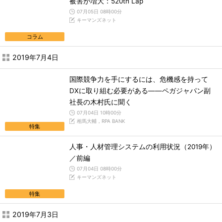
被害が増大：520th Lap
07月05日 08時00分
キーマンズネット
コラム
2019年7月4日
国際競争力を手にするには、危機感を持って
DXに取り組む必要がある――ペガジャパン副
社長の木村氏に聞く
07月04日 10時00分
相馬大輔，RPA BANK
特集
人事・人材管理システムの利用状況（2019年）
／前編
07月04日 08時00分
キーマンズネット
特集
2019年7月3日