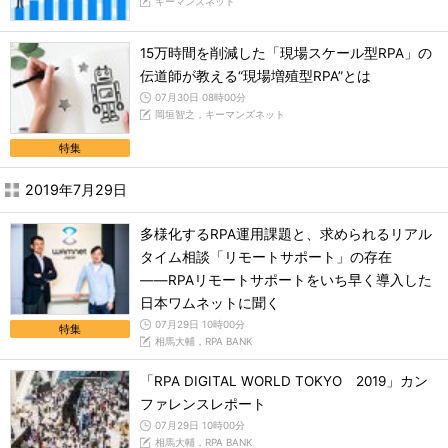
キーマンズネット
15万時間を削減した「現場スケール型RPA」の
伝道師が教える“現場増殖型RPA”とは
07月30日 08時00分
岡垣智之，キーマンズネット
特集
2019年7月29日
多様化するRPA運用課題と、求められるリアル
タイム相談「リモートサポート」の存在
――RPAリモートサポートをいち早く導入した
日本ワムネットに聞く
07月29日 10時00分
特集
相馬大輔，RPA BANK
「RPA DIGITAL WORLD TOKYO 2019」カン
ファレンスレポート
07月29日 10時00分
相馬大輔，RPA BANK