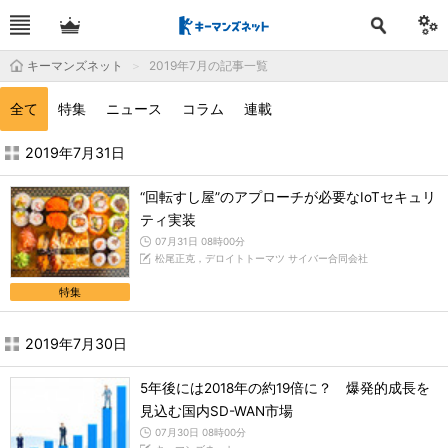
キーマンズネット
2019年7月の記事一覧
全て
特集
ニュース
コラム
連載
2019年7月の記事一覧 - キーマンズネット
2019年7月31日
“回転すし屋”のアプローチが必要なIoTセキュリ
ティ実装
07月31日 08時00分
松尾正克，デロイトトーマツ サイバー合同会社
特集
2019年7月30日
5年後には2018年の約19倍に？ 爆発的成長を
見込む国内SD-WAN市場
07月30日 08時00分