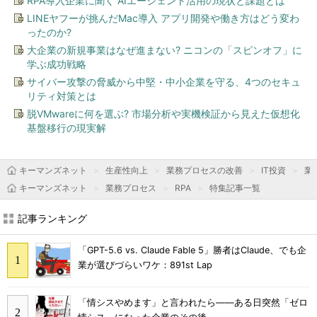
RPA導入企業に聞く AIエージェント活用の現状と課題とは
LINEヤフーが挑んだMac導入 アプリ開発や働き方はどう変わ
ったのか?
大企業の新規事業はなぜ進まない? ニコンの「スピンオフ」に
学ぶ成功戦略
サイバー攻撃の脅威から中堅・中小企業を守る、4つのセキュ
リティ対策とは
脱VMwareに何を選ぶ? 市場分析や実機検証から見えた仮想化
基盤移行の現実解
キーマンズネット
生産性向上
業務プロセスの改善
IT投資
業
キーマンズネット
業務プロセス
RPA
特集記事一覧
記事ランキング
「GPT-5.6 vs. Claude Fable 5」勝者はClaude、でも企
業が選びづらいワケ：891st Lap
「情シスやめます」と言われたら――ある日突然「ゼロ