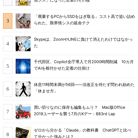
情シス」になった企業のその後
「廃棄するPCからSSDをはぎ取る」コスト高で追い詰め
られた、限界情シスの延命テク
Skypeは、ZoomやLINEに負けて消えたわけではなかっ
た
千代田区、Copilot全庁導入で月2000時間削減 10カ月
でAIを根付かせた定着の仕掛け
休息11時間未満が56回――法改正を待たず問われ始めた
「休ませ方」
買い切りなのに保存も編集もムリ？ Mac版Office
2019ユーザーを襲う7月のXデー：883rd Lap
ゼロから分かる「Claude」の教科書 ChatGPTと比べ
て分かった強みとは？