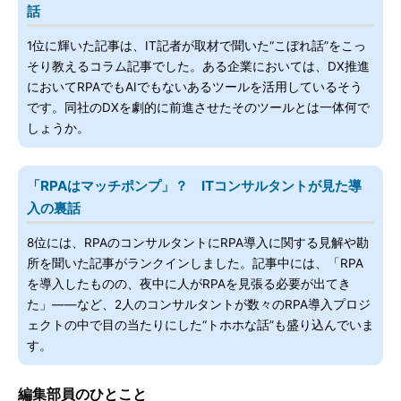
話
1位に輝いた記事は、IT記者が取材で聞いた“こぼれ話”をこっ
そり教えるコラム記事でした。ある企業においては、DX推進
においてRPAでもAIでもないあるツールを活用しているそう
です。同社のDXを劇的に前進させたそのツールとは一体何で
しょうか。
「RPAはマッチポンプ」？ ITコンサルタントが見た導
入の裏話
8位には、RPAのコンサルタントにRPA導入に関する見解や勘
所を聞いた記事がランクインしました。記事中には、「RPA
を導入したものの、夜中に人がRPAを見張る必要が出てき
た」――など、2人のコンサルタントが数々のRPA導入プロジ
ェクトの中で目の当たりにした“トホホな話”も盛り込んでいま
す。
編集部員のひとこと