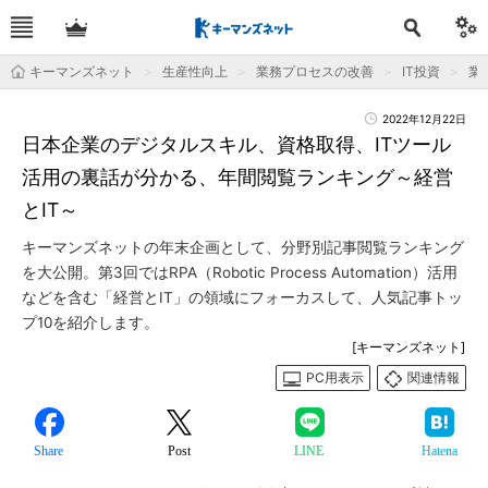
キーマンズネット
生産性向上
業務プロセスの改善
IT投資
業
2022年12月22日
日本企業のデジタルスキル、資格取得、ITツール
活用の裏話が分かる、年間閲覧ランキング～経営
とIT～
キーマンズネットの年末企画として、分野別記事閲覧ランキング
を大公開。第3回ではRPA（Robotic Process Automation）活用
などを含む「経営とIT」の領域にフォーカスして、人気記事トッ
プ10を紹介します。
[キーマンズネット]
PC用表示
関連情報
Share
Post
LINE
Hatena