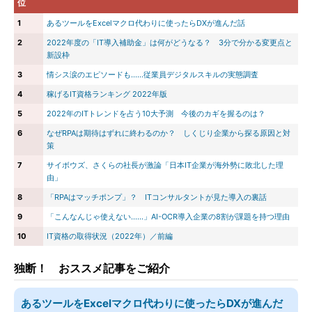
位
1
あるツールをExcelマクロ代わりに使ったらDXが進んだ話
2
2022年度の「IT導入補助金」は何がどうなる？ 3分で分かる変更点と
新設枠
3
情シス涙のエピソードも……従業員デジタルスキルの実態調査
4
稼げるIT資格ランキング 2022年版
5
2022年のITトレンドを占う10大予測 今後のカギを握るのは？
6
なぜRPAは期待はずれに終わるのか？ しくじり企業から探る原因と対
策
7
サイボウズ、さくらの社長が激論「日本IT企業が海外勢に敗北した理
由」
8
「RPAはマッチポンプ」？ ITコンサルタントが見た導入の裏話
9
「こんなんじゃ使えない……」AI-OCR導入企業の8割が課題を持つ理由
10
IT資格の取得状況（2022年）／前編
独断！ おススメ記事をご紹介
あるツールをExcelマクロ代わりに使ったらDXが進んだ