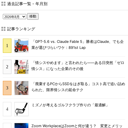
過去記事一覧 - 年月別
移動
記事ランキング
「GPT-5.6 vs. Claude Fable 5」勝者はClaude、でも企
業が選びづらいワケ：891st Lap
「情シスやめます」と言われたら――ある日突然「ゼロ
情シス」になった企業のその後
「廃棄するPCからSSDをはぎ取る」コスト高で追い詰め
られた、限界情シスの延命テク
ミズノが考えるゴルフクラブ作りの「最適解」
Zoom WorkplaceはZoomと何が違う？ 変更とメリッ