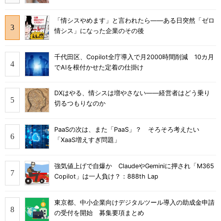
「情シスやめます」と言われたら――ある日突然「ゼロ
情シス」になった企業のその後
千代田区、Copilot全庁導入で月2000時間削減 10カ月
でAIを根付かせた定着の仕掛け
DXはやる、情シスは増やさない――経営者はどう乗り
切るつもりなのか
PaaSの次は、また「PaaS」？ そろそろ考えたい
「XaaS増えすぎ問題」
強気値上げで自爆か ClaudeやGeminiに押され「M365
Copilot」は一人負け？：888th Lap
東京都、中小企業向けデジタルツール導入の助成金申請
の受付を開始 募集要項まとめ