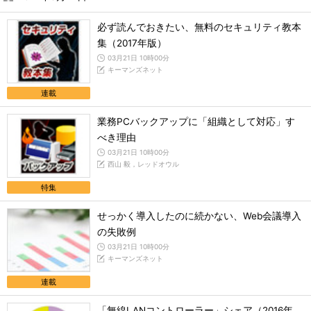
必ず読んでおきたい、無料のセキュリティ教本
集（2017年版）
03月21日 10時00分
キーマンズネット
連載
業務PCバックアップに「組織として対応」す
べき理由
03月21日 10時00分
西山 毅，レッドオウル
特集
せっかく導入したのに続かない、Web会議導入
の失敗例
03月21日 10時00分
キーマンズネット
連載
「無線LANコントローラー」シェア（2016年