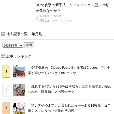
DDos攻撃の新手法「リフレクション型」の何
が危険なのか？
04月02日 10時00分
岡垣智之，キーマンズネット
過去記事一覧 - 年月別
移動
記事ランキング
「GPT-5.6 vs. Claude Fable 5」勝者はClaude、でも企
業が選びづらいワケ：891st Lap
「廃棄するPCからSSDをはぎ取る」コスト高で追い詰め
られた、限界情シスの延命テク
「情シスやめます」と言われたら――ある日突然「ゼロ
情シス」になった企業のその後