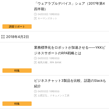
「ウェアラブルデバイス」シェア（2017年第4
四半期）
04月03日 10時00分
キーマンズネット
調査リポート
2018年4月2日
業務標準化をロボットが加速させる――YKKビ
ジネスサポートのRPA戦略とは
04月02日 10時00分
相馬大輔，RPA BANK
特集
ビジネスチャット3製品を比較、話題のSlackも
紹介
04月02日 10時00分
土肥正弘，ドキュメント工房
特集