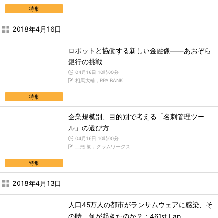
特集
2018年4月16日
ロボットと協働する新しい金融像――あおぞら
銀行の挑戦
04月16日 10時00分
相馬大輔，RPA BANK
特集
企業規模別、目的別で考える「名刺管理ツー
ル」の選び方
04月16日 10時00分
二瓶 朗，グラムワークス
特集
2018年4月13日
人口45万人の都市がランサムウェアに感染、そ
の時、何が起きたのか？：461st Lap