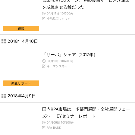
営業教育にUターン、Web会議サービスが企業
を成長させる鍵だった
04月11日 10時00分
小池晃臣，タマク
連載
2018年4月10日
「サーバ」シェア（2017年）
04月10日 10時00分
キーマンズネット
調査リポート
2018年4月9日
国内RPA市場は、多部門展開・全社展開フェー
ズへ──EYセミナーレポート
04月09日 10時00分
RPA BANK