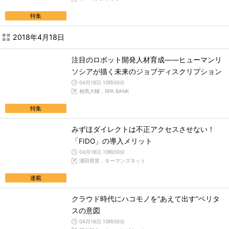
特集
2018年4月18日
注目のロボット開発人材育成――ヒューマンリ
ソシアが描く未来のジョブディスクリプション
04月18日 10時00分
相馬大輔，RPA BANK
特集
みずほダイレクトは不正アクセスさせない！
「FIDO」の導入メリット
04月18日 10時00分
溝田萌里，キーマンズネット
連載
クラウド時代にハコモノを“あえて出す”ベリタ
スの意図
04月18日 10時00分