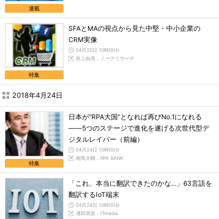
連載
SFAとMAの視点から見た中堅・中小企業の
CRM実像
04月25日 10時00分
岩上由高，ノークリサーチ
特集
2018年4月24日
日本が“RPA大国”となれば再びNo.1になれる
――5つのステージで進化を遂げる次世代型デ
ジタルレイバー（前編）
04月24日 10時00分
相馬大輔，RPA BANK
特集
「これ、本当に翻訳できたのかな…」63言語を
翻訳するIoT端末
04月24日 10時00分
溝田萌里，ITmedia