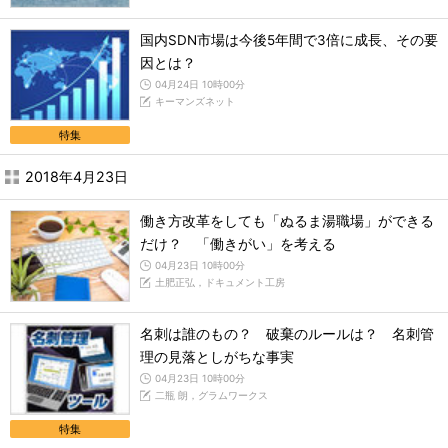
国内SDN市場は今後5年間で3倍に成長、その要
因とは？
04月24日 10時00分
キーマンズネット
特集
2018年4月23日
働き方改革をしても「ぬるま湯職場」ができる
だけ？ 「働きがい」を考える
04月23日 10時00分
土肥正弘，ドキュメント工房
名刺は誰のもの？ 破棄のルールは？ 名刺管
理の見落としがちな事実
04月23日 10時00分
二瓶 朗，グラムワークス
特集