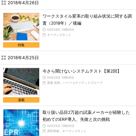
2018年4月26日
ワークスタイル変革の取り組み状況に関する調
査（2018年）／後編
04月26日 10時00分
キーマンズネット
特集
2018年4月25日
今さら聞けないシステムテスト【第2回】
04月25日 10時00分
渡會 拓馬，ハーツユナイテッドグループ
連載
取り扱い品目2万超の試薬メーカーが経験した
初めてのERP導入、失敗と次の挑戦
04月25日 10時00分
原田美穂，キーマンズネット