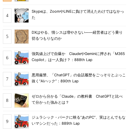
Skypeは、ZoomやLINEに負けて消えたわけではなかっ
た
DXはやる、情シスは増やさない――経営者はどう乗り
切るつもりなのか
強気値上げで自爆か ClaudeやGeminiに押され「M365
Copilot」は一人負け？：888th Lap
悪用厳禁、「ChatGPT」の会話履歴をごっそりとぶっこ
抜く“AIハック”：890th Lap
ゼロから分かる「Claude」の教科書 ChatGPTと比べ
て分かった強みとは？
ジュラシック・パークに映る“あのPC”、実はとんでもな
いマシンだった：889th Lap