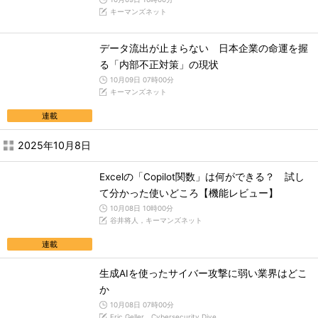
キーマンズネット
データ流出が止まらない 日本企業の命運を握
る「内部不正対策」の現状
10月09日 07時00分
キーマンズネット
連載
2025年10月8日
Excelの「Copilot関数」は何ができる？ 試し
て分かった使いどころ【機能レビュー】
10月08日 10時00分
谷井将人，キーマンズネット
連載
生成AIを使ったサイバー攻撃に弱い業界はどこ
か
10月08日 07時00分
Eric Geller，Cybersecurity Dive