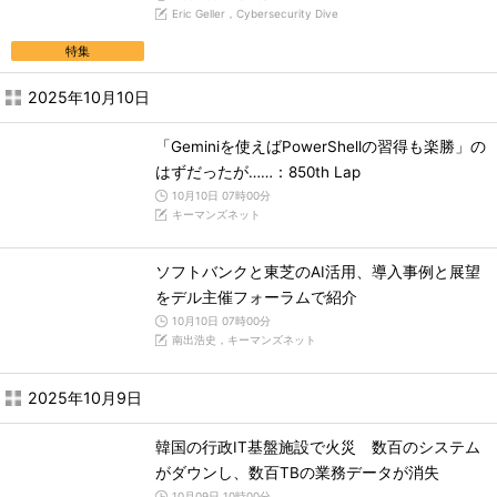
Eric Geller，Cybersecurity Dive
特集
2025年10月10日
「Geminiを使えばPowerShellの習得も楽勝」の
はずだったが……：850th Lap
10月10日 07時00分
キーマンズネット
ソフトバンクと東芝のAI活用、導入事例と展望
をデル主催フォーラムで紹介
10月10日 07時00分
南出浩史，キーマンズネット
2025年10月9日
韓国の行政IT基盤施設で火災 数百のシステム
がダウンし、数百TBの業務データが消失
10月09日 10時00分