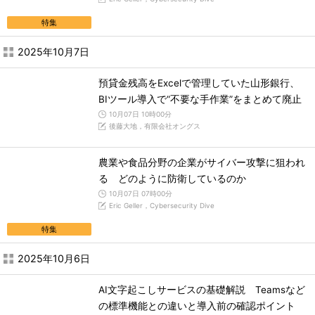
特集
2025年10月7日
預貸金残高をExcelで管理していた山形銀行、
BIツール導入で“不要な手作業”をまとめて廃止
10月07日 10時00分
後藤大地，有限会社オングス
農業や食品分野の企業がサイバー攻撃に狙われ
る どのように防衛しているのか
10月07日 07時00分
Eric Geller，Cybersecurity Dive
特集
2025年10月6日
AI文字起こしサービスの基礎解説 Teamsなど
の標準機能との違いと導入前の確認ポイント