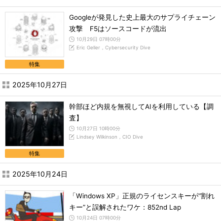
Googleが発見した史上最大のサプライチェーン
攻撃 F5はソースコードが流出
10月29日 07時00分
Eric Geller，Cybersecurity Dive
特集
2025年10月27日
幹部ほど内規を無視してAIを利用している【調
査】
10月27日 10時00分
Lindsey Wilkinson，CIO Dive
特集
2025年10月24日
「Windows XP」正規のライセンスキーが“割れ
キー”と誤解されたワケ：852nd Lap
10月24日 07時00分