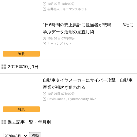
10月02日 10時00分
谷井将人，キーマンズネット
1日6時間の売上集計に担当者が悲鳴…… 3社に
学ぶデータ活用の見直し術
10月02日 07時00分
キーマンズネット
連載
2025年10月1日
自動車タイヤメーカーにサイバー攻撃 自動車
産業が相次ぎ狙われる
10月01日 07時00分
David Jones，Cybersecurity Dive
特集
過去記事一覧 - 年月別
移動