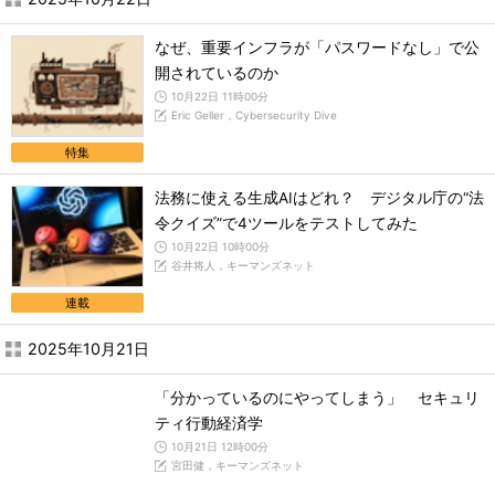
なぜ、重要インフラが「パスワードなし」で公
開されているのか
10月22日 11時00分
Eric Geller，Cybersecurity Dive
特集
法務に使える生成AIはどれ？ デジタル庁の“法
令クイズ”で4ツールをテストしてみた
10月22日 10時00分
谷井将人，キーマンズネット
連載
2025年10月21日
「分かっているのにやってしまう」 セキュリ
ティ行動経済学
10月21日 12時00分
宮田健，キーマンズネット