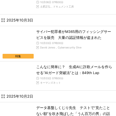
10月06日 07時00分
土肥正弘，ドキュメント工房
2025年10月3日
サイバー犯罪者がM365用のフィッシングサー
ビスを販売 大量の認証情報が盗まれた
10月03日 07時00分
David Jones，Cybersecurity Dive
特集
こんなに簡単に？ 生成AIに詐欺メールを作ら
せる“AIガード突破法”とは：849th Lap
10月03日 07時00分
キーマンズネット
2025年10月2日
データ基盤しくじり先生 テストで“見たこと
ない額”を吹き飛ばした「うん百万の男」の話