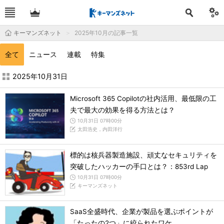
キーマンズネット
2025年10月の記事一覧
全て
ニュース
連載
特集
2025年10月の記事一覧 - キーマンズネット
2025年10月31日
Microsoft 365 Copilotの社内活用、最低限の工
夫で最大の効果を得る方法とは？
10月31日 07時00分
太田浩史，内田洋行
標的は核兵器製造施設、頑丈なセキュリティを
突破したハッカーの手口とは？：853rd Lap
10月31日 07時00分
キーマンズネット
SaaS全盛時代、企業が製品を選ぶポイントが
「たったの2つ」に絞られたワケ