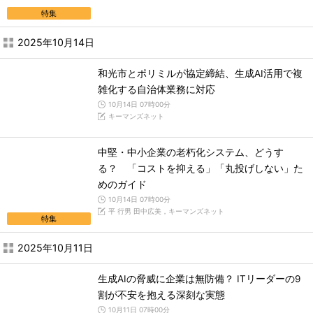
特集
2025年10月14日
和光市とポリミルが協定締結、生成AI活用で複
雑化する自治体業務に対応
10月14日 07時00分
キーマンズネット
中堅・中小企業の老朽化システム、どうす
る？ 「コストを抑える」「丸投げしない」た
めのガイド
10月14日 07時00分
平 行男 田中広美，キーマンズネット
特集
2025年10月11日
生成AIの脅威に企業は無防備？ ITリーダーの9
割が不安を抱える深刻な実態
10月11日 07時00分