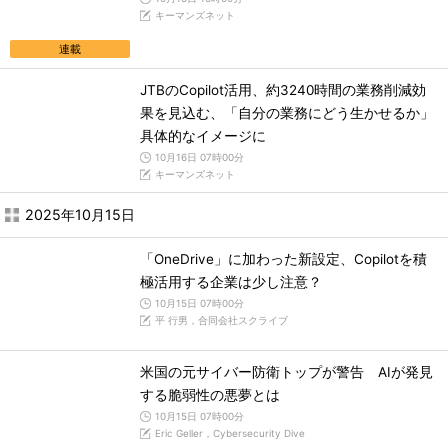
キーマンズネット
連載
JTBのCopilot活用、約3240時間の業務削減効
果を見込む、「自分の業務にどう生かせるか」
具体的なイメージに
10月16日 07時00分
キーマンズネット
2025年10月15日
「OneDrive」に加わった新設定、Copilotを積
極活用する企業は少し注意？
10月15日 07時00分
平 行男，合同会社スクライブ
米国の元サイバー防衛トップが警告 AIが発見
する脆弱性の悪夢とは
10月15日 07時00分
Eric Geller，Cybersecurity Dive