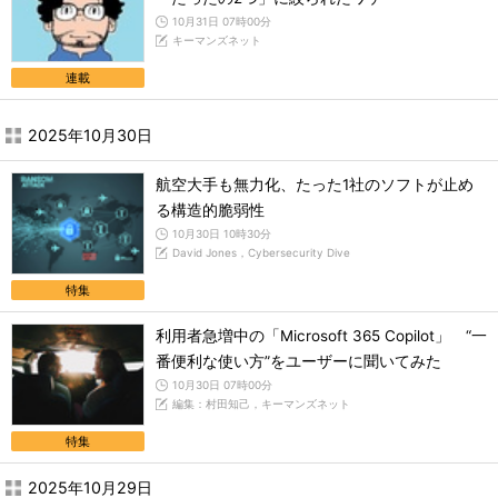
10月31日 07時00分
キーマンズネット
連載
2025年10月30日
航空大手も無力化、たった1社のソフトが止め
る構造的脆弱性
10月30日 10時30分
David Jones，Cybersecurity Dive
特集
利用者急増中の「Microsoft 365 Copilot」 “一
番便利な使い方”をユーザーに聞いてみた
10月30日 07時00分
編集：村田知己，キーマンズネット
特集
2025年10月29日