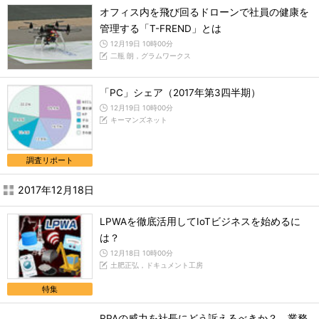
オフィス内を飛び回るドローンで社員の健康を
管理する「T-FREND」とは
12月19日 10時00分
二瓶 朗，グラムワークス
「PC」シェア（2017年第3四半期）
12月19日 10時00分
キーマンズネット
調査リポート
2017年12月18日
LPWAを徹底活用してIoTビジネスを始めるに
は？
12月18日 10時00分
土肥正弘，ドキュメント工房
特集
RPAの威力を社長にどう訴えるべきか？ 業務