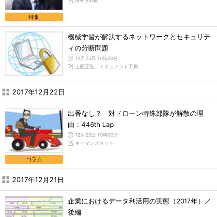
RPA BANK
特集
機械学習が解決するネットワークとセキュリテ
ィの分断問題
12月25日 10時00分
土肥正弘，ドキュメント工房
2017年12月22日
出番なし？ 対ドローン特殊部隊が解散の理
由：446th Lap
12月22日 10時00分
キーマンズネット
コラム
2017年12月21日
企業におけるデータ利活用の実態（2017年）／
後編