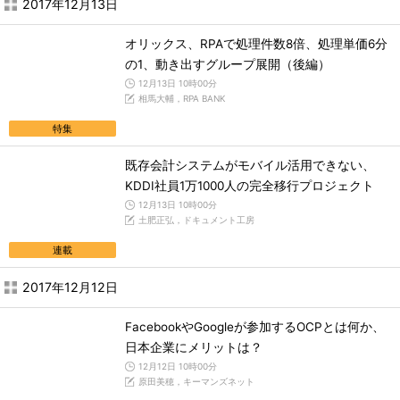
2017年12月13日
オリックス、RPAで処理件数8倍、処理単価6分
の1、動き出すグループ展開（後編）
12月13日 10時00分
相馬大輔，RPA BANK
特集
既存会計システムがモバイル活用できない、
KDDI社員1万1000人の完全移行プロジェクト
12月13日 10時00分
土肥正弘，ドキュメント工房
連載
2017年12月12日
FacebookやGoogleが参加するOCPとは何か、
日本企業にメリットは？
12月12日 10時00分
原田美穂，キーマンズネット