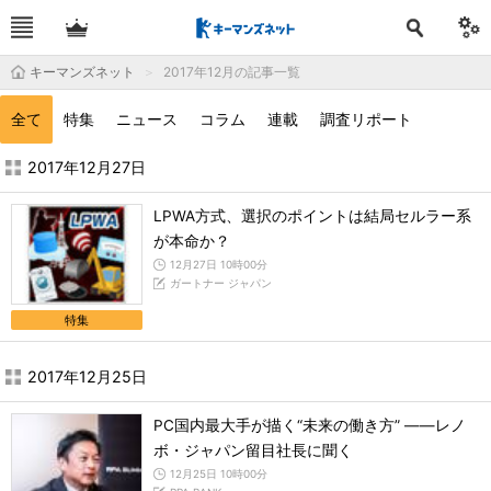
キーマンズネット
2017年12月の記事一覧
全て
特集
ニュース
コラム
連載
調査リポート
2017年12月の記事一覧 - キーマンズネット
2017年12月27日
LPWA方式、選択のポイントは結局セルラー系
が本命か？
12月27日 10時00分
ガートナー ジャパン
特集
2017年12月25日
PC国内最大手が描く“未来の働き方” ――レノ
ボ・ジャパン留目社長に聞く
12月25日 10時00分