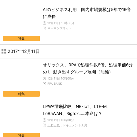
AIのビジネス利用、国内市場規模は5年で16倍
に成長
12月12日 10時00分
キーマンズネット
特集
2017年12月11日
オリックス、RPAで処理件数8倍、処理単価6分
の1、動き出すグループ展開（前編）
12月11日 10時00分
RPA BANK
特集
LPWA徹底比較 NB-IoT、LTE-M、
LoRaWAN、Sigfox……本命は？
12月11日 10時00分
土肥正弘，ドキュメント工房
特集