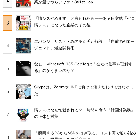
業が選びづらいワケ：891st Lap
「情シスやめます」と言われたら――ある日突然「ゼロ
情シス」になった企業のその後
エバンジェリスト・みのるん氏が解説 「自前のAIエー
ジェント」爆速開発術
なぜ、Microsoft 365 Copilotは「会社の仕事を理解す
る」のがうまいのか？
Skypeは、ZoomやLINEに負けて消えたわけではなかっ
た
情シスはなぜ忙殺される？ 時間を奪う「計画外業務」
の正体と対策
「廃棄するPCからSSDをはぎ取る」コスト高で追い詰め