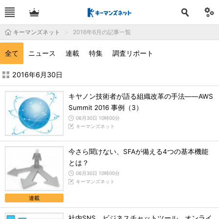
キーマンズネット
2016年6月の記事一覧
全て
ニュース
連載
特集
調査リポート
2016年6月の記事一覧 - キーマンズネット
2016年6月30日
キヤノン技術者が語る組織改革の手法――AWS
Summit 2016 事例（3）
06月30日 10時00分
キーマンズネット
今さら聞けない、SFAが備える4つの基本機能
とは？
06月30日 10時00分
キーマンズネット
連載
社内SNS、ビジネスチャットツール、オンライ