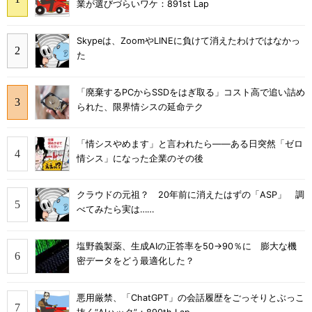
業が選びづらいワケ：891st Lap
Skypeは、ZoomやLINEに負けて消えたわけではなかっ
た
「廃棄するPCからSSDをはぎ取る」コスト高で追い詰め
られた、限界情シスの延命テク
「情シスやめます」と言われたら――ある日突然「ゼロ
情シス」になった企業のその後
クラウドの元祖？ 20年前に消えたはずの「ASP」 調
べてみたら実は……
塩野義製薬、生成AIの正答率を50→90％に 膨大な機
密データをどう最適化した？
悪用厳禁、「ChatGPT」の会話履歴をごっそりとぶっこ