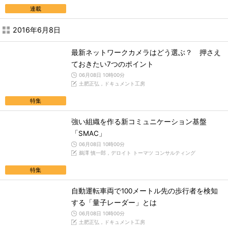
連載
2016年6月8日
最新ネットワークカメラはどう選ぶ？ 押さえ
ておきたい7つのポイント
06月08日 10時00分
土肥正弘，ドキュメント工房
特集
強い組織を作る新コミュニケーション基盤
「SMAC」
06月08日 10時00分
鵜澤 慎一郎，デロイト トーマツ コンサルティング
特集
自動運転車両で100メートル先の歩行者を検知
する「量子レーダー」とは
06月08日 10時00分
土肥正弘，ドキュメント工房