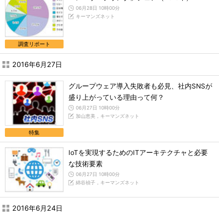
06月28日 10時00分
キーマンズネット
調査リポート
2016年6月27日
グループウェア導入失敗者も必見、社内SNSが
盛り上がっている理由って何？
06月27日 10時00分
加山恵美，キーマンズネット
特集
IoTを実現するためのITアーキテクチャと必要
な技術要素
06月27日 10時00分
綿谷禎子，キーマンズネット
2016年6月24日