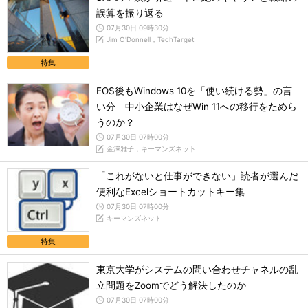
誤算を振り返る
07月30日 09時30分
Jim O'Donnell，TechTarget
特集
EOS後もWindows 10を「使い続ける勢」の言
い分 中小企業はなぜWin 11への移行をためら
うのか？
07月30日 07時00分
金澤雅子，キーマンズネット
「これがないと仕事ができない」読者が選んだ
便利なExcelショートカットキー集
07月30日 07時00分
キーマンズネット
特集
東京大学がシステムの問い合わせチャネルの乱
立問題をZoomでどう解決したのか
07月30日 07時00分