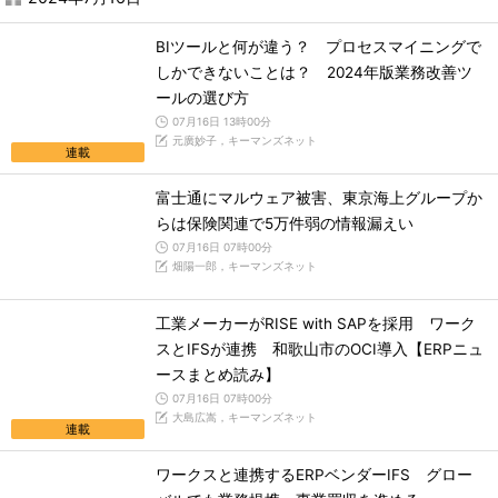
BIツールと何が違う？ プロセスマイニングで
しかできないことは？ 2024年版業務改善ツ
ールの選び方
07月16日 13時00分
元廣妙子，キーマンズネット
連載
富士通にマルウェア被害、東京海上グループか
らは保険関連で5万件弱の情報漏えい
07月16日 07時00分
畑陽一郎，キーマンズネット
工業メーカーがRISE with SAPを採用 ワーク
スとIFSが連携 和歌山市のOCI導入【ERPニュ
ースまとめ読み】
07月16日 07時00分
大島広嵩，キーマンズネット
連載
ワークスと連携するERPベンダーIFS グロー