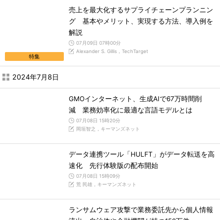
売上を最大化するサプライチェーンプランニン
グ 基本やメリット、実現する方法、導入例を
解説
07月09日 07時00分
Alexander S. Gillis，TechTarget
特集
2024年7月8日
GMOインターネット、生成AIで67万時間削
減 業務効率化に最適な言語モデルとは
07月08日 15時20分
岡垣智之，キーマンズネット
データ連携ツール「HULFT」がデータ転送を高
速化 先行体験版の配布開始
07月08日 15時09分
荒 民雄，キーマンズネット
ランサムウェア攻撃で業務委託先から個人情報