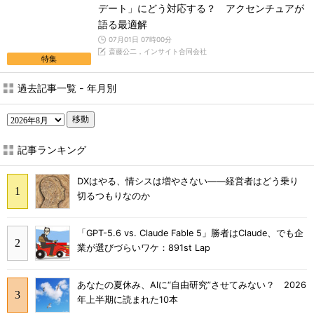
デート」にどう対応する？ アクセンチュアが
語る最適解
07月01日 07時00分
斎藤公二，インサイト合同会社
特集
過去記事一覧 - 年月別
移動
記事ランキング
DXはやる、情シスは増やさない――経営者はどう乗り
切るつもりなのか
「GPT-5.6 vs. Claude Fable 5」勝者はClaude、でも企
業が選びづらいワケ：891st Lap
あなたの夏休み、AIに“自由研究”させてみない？ 2026
年上半期に読まれた10本