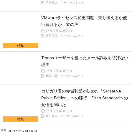
岡垣智之，キーマンズネット
VMwareライセンス変更問題 乗り換えるか使
い続けるか、皆の声
07月17日 07時00分
原田美穂，キーマンズネット
特集
Teamsユーザーを狙ったメール詐欺を防げない
理由
07月17日 07時00分
畑陽一郎，キーマンズネット
ガリガリ君の赤城乳業が決めた「S/4HANA
Public Edition」への移行 Fit to Standardへの
覚悟を聞いた
07月17日 07時00分
指田昌夫，キーマンズネット
特集
2024年7月16日