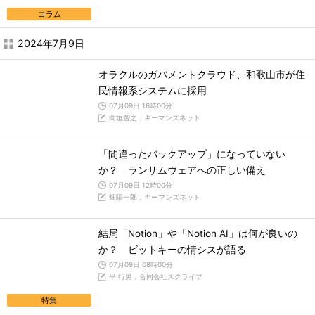
コラム
2024年7月9日
オラクルのガバメントクラウド、和歌山市が住
民情報系システムに採用
07月09日 16時00分
岡垣智之，キーマンズネット
「間違ったバックアップ」になっていない
か？ ランサムウェアへの正しい備え
07月09日 12時00分
畑陽一郎，キーマンズネット
結局「Notion」や「Notion AI」は何が良いの
か？ ビットキーの情シスが語る
07月09日 08時00分
平 行男，合同会社スクライブ
特集