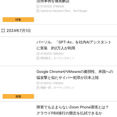
活用事例を徹底解説
07月02日 07時00分
Cameron Hashemi-Pour，TechTarget
特集
2024年7月1日
パーソル、「GPT-4o」を社内AIアシスタント
に実装 約2万人が利用
07月01日 12時35分
岡垣智之，キーマンズネット
Google ChromeやVMwareの脆弱性、米国への
猛攻撃と似たサイバー犯罪が日本上陸
07月01日 11時30分
畑陽一郎，キーマンズネット
連載
障害でも止まらないZoom Phone環境とは？
クラウドPBX移行の懸念を払拭できるか