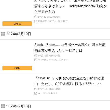
AI PCって何がすごい？ 通常型PCを台数で凌
駕するときは来る？ DellやMicrosoftの動向か
ら見えたもの
07月22日 07時00分
Roberto Torres，CIO Dive
コラム
2024年7月19日
Slack、Zoom……コラボツール乱立に困った老
舗企業が導入したサービスとは
07月19日 08時00分
平 行男，キーマンズネット
特集
「ChatGPT」が開発で役に立たない納得の理
由 ただし、GPT-3.5版に限る：787th Lap
07月19日 07時00分
キーマンズネット
2024年7月18日