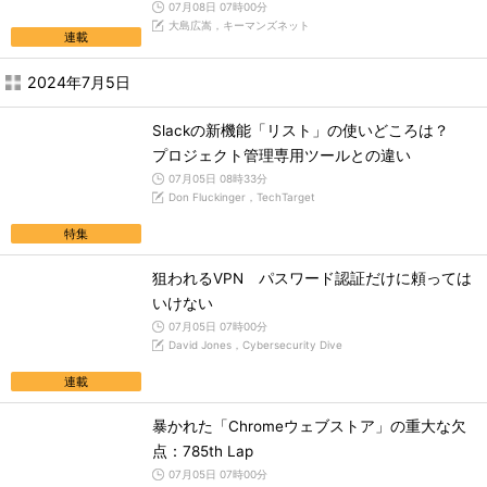
07月08日 07時00分
大島広嵩，キーマンズネット
連載
2024年7月5日
Slackの新機能「リスト」の使いどころは？
プロジェクト管理専用ツールとの違い
07月05日 08時33分
Don Fluckinger，TechTarget
特集
狙われるVPN パスワード認証だけに頼っては
いけない
07月05日 07時00分
David Jones，Cybersecurity Dive
連載
暴かれた「Chromeウェブストア」の重大な欠
点：785th Lap
07月05日 07時00分