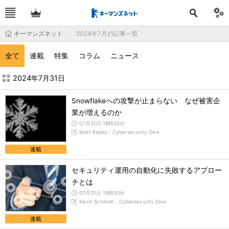
キーマンズネット
2024年7月の記事一覧
全て
連載
特集
コラム
ニュース
2024年7月の記事一覧 - キーマンズネット
2024年7月31日
Snowflakeへの攻撃が止まらない なぜ被害企
業が増えるのか
07月31日 18時30分
Matt Kapko，Cybersecurity Dive
連載
セキュリティ運用の自動化に失敗するアプロー
チとは
07月31日 18時30分
Kevin Schmidt，Cybersecurity Dive
連載