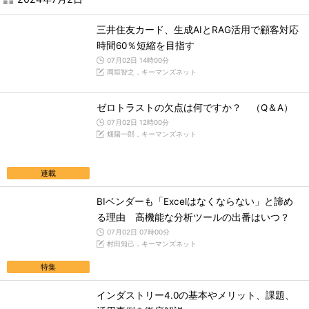
三井住友カード、生成AIとRAG活用で顧客対応
時間60％短縮を目指す
07月02日 14時00分
岡垣智之，キーマンズネット
ゼロトラストの欠点は何ですか？ （Q＆A）
07月02日 12時00分
畑陽一郎，キーマンズネット
連載
BIベンダーも「Excelはなくならない」と諦め
る理由 高機能な分析ツールの出番はいつ？
07月02日 07時00分
村田知己，キーマンズネット
特集
インダストリー4.0の基本やメリット、課題、