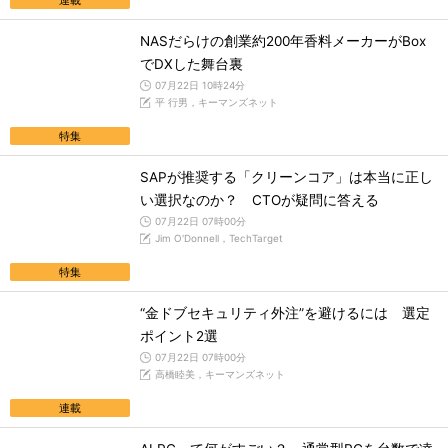
連載
NASだらけの創業約200年香料メーカーがBox
でDXした舞台裏
07月22日 10時24分
平 行男，キーマンズネット
特集
SAPが推奨する「クリーンコア」は本当に正し
い選択なのか？ CTOが疑問に答える
07月22日 07時00分
Jim O'Donnell，TechTarget
特集
“金ドブセキュリティ外注”を避けるには 選定
ポイント2選
07月22日 07時00分
高橋睦美，キーマンズネット
連載