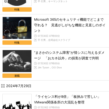
平 行男，キーマンズネット
特集
Microsoft 365のセキュリティ機能でどこまで
守れる？ 見逃がしがちな機能と見直しのポイ
ント
07月30日 07時00分
平 行男，合同会社スクライブ
特集
“まさかのシステム障害”が情シスに与えるダメ
ージ 「おカネ以外」の損害が調査で判明
07月30日 07時00分
Jim Tyson，CIO Dive
連載
2024年7月29日
「ライセンス料が8倍」「板挟みで苦しい」
VMware関係各所の大混乱を整理
07月29日 07時00分