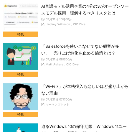
AI言語モデル活用企業の4分の3がオープンソー
スモデル採用 理解するべきリスクとは
07月31日 10時00分
Lindsey Wilkinson，CIO Dive
特集
「Salesforceを使いこなせてない顧客が多
い」 売り上げ鈍化を止める施策とは？
07月31日 08時00分
Matt Ashare，CIO Dive
特集
「Wi-Fi 7」が本格投入も悲しいほど盛り上がら
ない理由
07月31日 07時00分
キーマンズネット
特集
迫るWindows 10の保守期限 Windows 11ユー