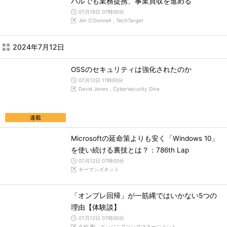
バルでも業務提携、事業買収を進める
07月16日 07時00分
Jim O'Donnell，TechTarget
2024年7月12日
OSSのセキュリティは強化されたのか
07月12日 11時00分
David Jones，Cybersecurity Dive
連載
Microsoftの延命策よりも安く「Windows 10」
を使い続ける裏技とは？：786th Lap
07月12日 07時00分
キーマンズネット
「オンプレ回帰」が一筋縄ではいかない5つの
理由【体験談】
07月12日 07時00分
久松 剛，エンジニアリングマネージメント