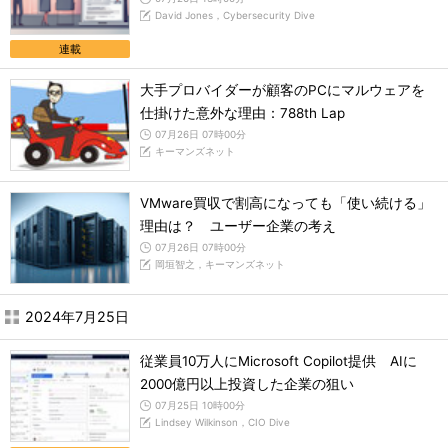
David Jones，Cybersecurity Dive
連載
大手プロバイダーが顧客のPCにマルウェアを
仕掛けた意外な理由：788th Lap
07月26日 07時00分
キーマンズネット
VMware買収で割高になっても「使い続ける」
理由は？ ユーザー企業の考え
07月26日 07時00分
岡垣智之，キーマンズネット
2024年7月25日
従業員10万人にMicrosoft Copilot提供 AIに
2000億円以上投資した企業の狙い
07月25日 10時00分
Lindsey Wilkinson，CIO Dive