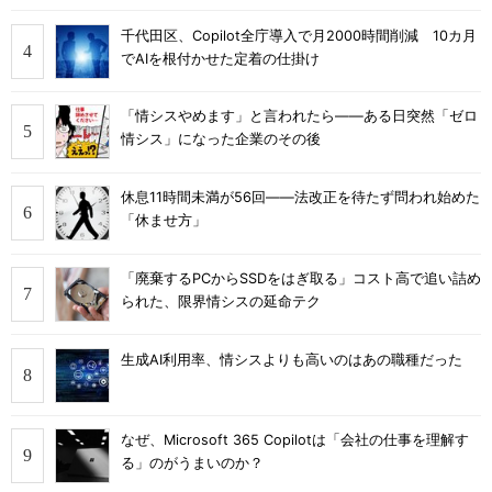
千代田区、Copilot全庁導入で月2000時間削減 10カ月
でAIを根付かせた定着の仕掛け
「情シスやめます」と言われたら――ある日突然「ゼロ
情シス」になった企業のその後
休息11時間未満が56回――法改正を待たず問われ始めた
「休ませ方」
「廃棄するPCからSSDをはぎ取る」コスト高で追い詰め
られた、限界情シスの延命テク
生成AI利用率、情シスよりも高いのはあの職種だった
なぜ、Microsoft 365 Copilotは「会社の仕事を理解す
る」のがうまいのか？