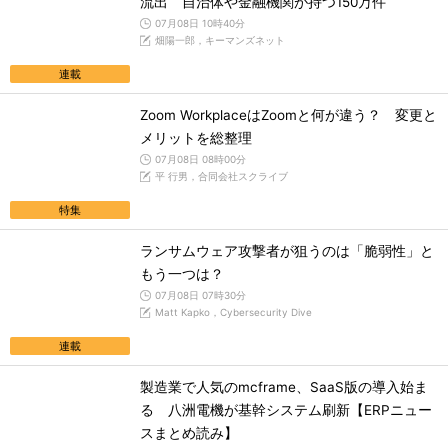
流出 自治体や金融機関が持つ150万件
07月08日 10時40分
畑陽一郎，キーマンズネット
連載
Zoom WorkplaceはZoomと何が違う？ 変更と
メリットを総整理
07月08日 08時00分
平 行男，合同会社スクライブ
特集
ランサムウェア攻撃者が狙うのは「脆弱性」と
もう一つは？
07月08日 07時30分
Matt Kapko，Cybersecurity Dive
連載
製造業で人気のmcframe、SaaS版の導入始ま
る 八洲電機が基幹システム刷新【ERPニュー
スまとめ読み】