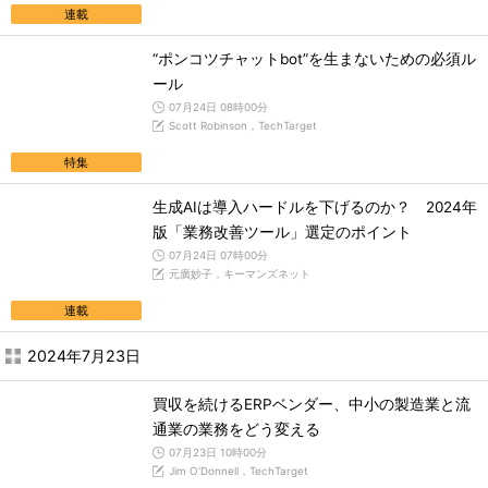
連載
“ポンコツチャットbot”を生まないための必須ル
ール
07月24日 08時00分
Scott Robinson，TechTarget
特集
生成AIは導入ハードルを下げるのか？ 2024年
版「業務改善ツール」選定のポイント
07月24日 07時00分
元廣妙子，キーマンズネット
連載
2024年7月23日
買収を続けるERPベンダー、中小の製造業と流
通業の業務をどう変える
07月23日 10時00分
Jim O'Donnell，TechTarget