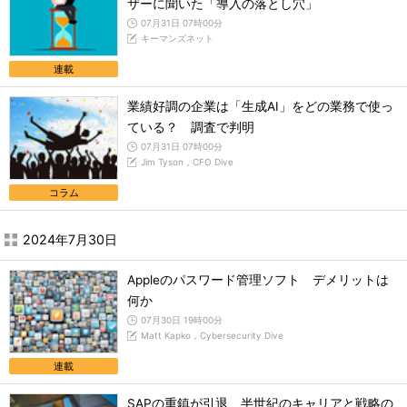
ザーに聞いた「導入の落とし穴」
07月31日 07時00分
キーマンズネット
連載
業績好調の企業は「生成AI」をどの業務で使っ
ている？ 調査で判明
07月31日 07時00分
Jim Tyson，CFO Dive
コラム
2024年7月30日
Appleのパスワード管理ソフト デメリットは
何か
07月30日 19時00分
Matt Kapko，Cybersecurity Dive
連載
SAPの重鎮が引退 半世紀のキャリアと戦略の