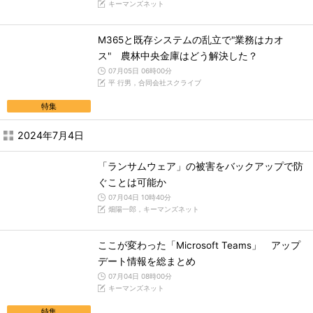
キーマンズネット
M365と既存システムの乱立で"業務はカオ
ス" 農林中央金庫はどう解決した？
07月05日 06時00分
平 行男，合同会社スクライブ
特集
2024年7月4日
「ランサムウェア」の被害をバックアップで防
ぐことは可能か
07月04日 10時40分
畑陽一郎，キーマンズネット
ここが変わった「Microsoft Teams」 アップ
デート情報を総まとめ
07月04日 08時00分
キーマンズネット
特集