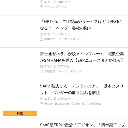
07月01日 08時00分
キーマンズネット
「GPT-4o」でIT製品やサービスはどう便利に
なる？ ベンダー各社の動き
07月01日 07時00分
岡垣智之，キーマンズネット
富士通ゼネラルが脱メインフレーム、複数企業
がS/4HANAを導入【ERPニュースまとめ読み】
07月01日 07時00分
大島広嵩，キーマンズネット
SAPが注力する「デジタルコア」 基本とメリ
ット、ベンダーの取り組みを解説
07月01日 07時00分
Robert SheldonJim, O'Donnell，TechTarget
特集
SaaS型ERPの懸念「アドオン」「四半期アップ