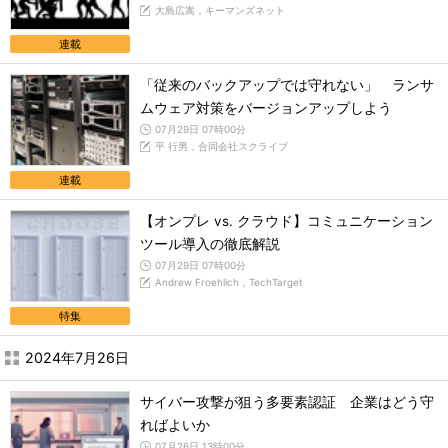
大島広嵩，キーマンズネット
連載
「従来のバックアップでは守れない」 ランサ
ムウェア対策をバージョンアップしよう
07月29日 07時00分
平 行男，合同会社スクライブ
連載
【オンプレ vs. クラウド】コミュニケーション
ツール導入の徹底解説
07月29日 07時00分
Andrew Froehlich，TechTarget
特集
2024年7月26日
サイバー攻撃が狙う多要素認証 企業はどう守
ればよいか
07月26日 13時00分