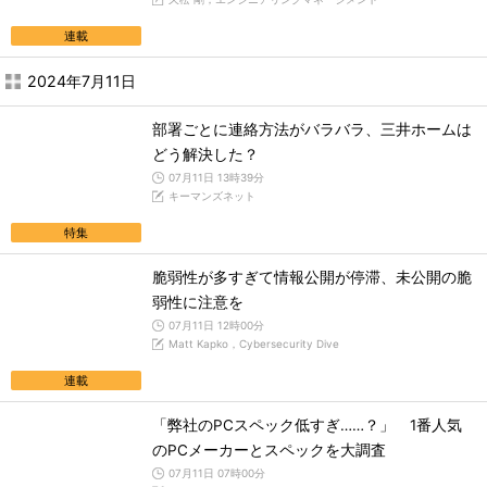
連載
2024年7月11日
部署ごとに連絡方法がバラバラ、三井ホームは
どう解決した？
07月11日 13時39分
キーマンズネット
特集
脆弱性が多すぎて情報公開が停滞、未公開の脆
弱性に注意を
07月11日 12時00分
Matt Kapko，Cybersecurity Dive
連載
「弊社のPCスペック低すぎ……？」 1番人気
のPCメーカーとスペックを大調査
07月11日 07時00分