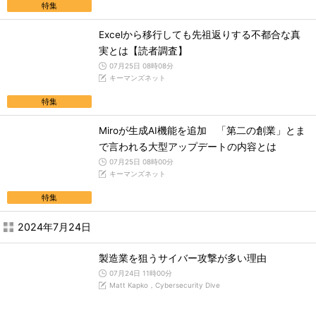
特集
Excelから移行しても先祖返りする不都合な真
実とは【読者調査】
07月25日 08時08分
キーマンズネット
特集
Miroが生成AI機能を追加 「第二の創業」とま
で言われる大型アップデートの内容とは
07月25日 08時00分
キーマンズネット
特集
2024年7月24日
製造業を狙うサイバー攻撃が多い理由
07月24日 11時00分
Matt Kapko，Cybersecurity Dive