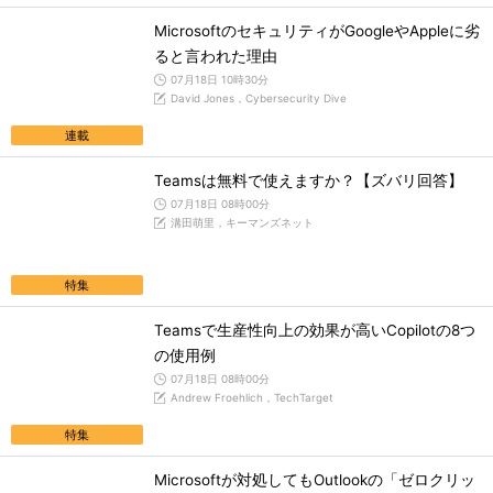
MicrosoftのセキュリティがGoogleやAppleに劣
ると言われた理由
07月18日 10時30分
David Jones，Cybersecurity Dive
連載
Teamsは無料で使えますか？【ズバリ回答】
07月18日 08時00分
溝田萌里，キーマンズネット
特集
Teamsで生産性向上の効果が高いCopilotの8つ
の使用例
07月18日 08時00分
Andrew Froehlich，TechTarget
特集
Microsoftが対処してもOutlookの「ゼロクリッ