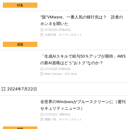
特集
“脱”VMware、一番人気の移行先は？ 読者の
ホンネを聞いた
07月23日 07時00分
大島広嵩，キーマンズネット
連載
「生成AIスキルで給与50％アップが期待」AWS
の新AI資格はどう“おトク”なのか？
07月23日 07時00分
Matt Ashare，CIO Dive
2024年7月22日
全世界のWindowsがブルースクリーンに（週刊
セキュリティニュース）
07月22日 14時00分
畑陽一郎，キーマンズネット