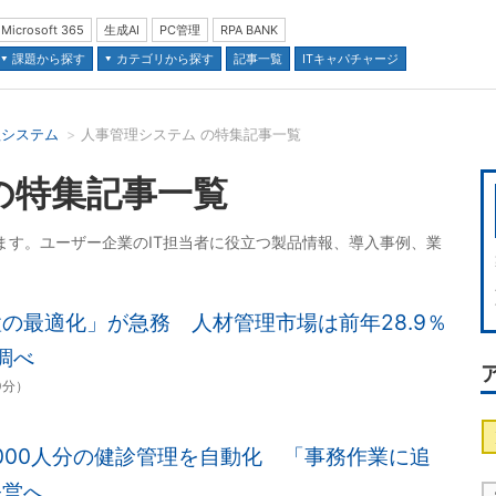
Microsoft 365
生成AI
PC管理
RPA BANK
課題から探す
カテゴリから探す
記事一覧
ITキャパチャージ
理システム
人事管理システム の特集記事一覧
並び順：
の特集記事一覧
ます。ユーザー企業のIT担当者に役立つ製品情報、導入事例、業
の最適化」が急務 人材管理市場は前年28.9％
調べ
0分）
000人分の健診管理を自動化 「事務作業に追
経営へ