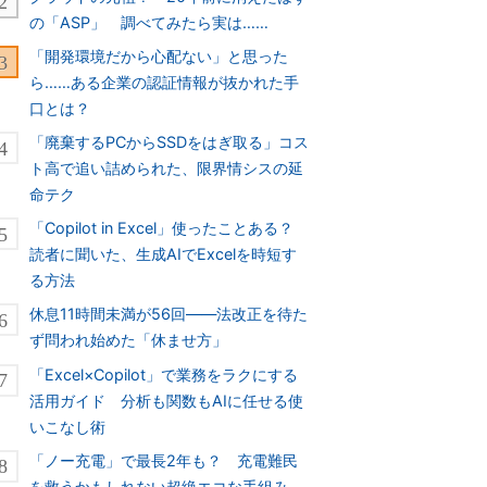
の「ASP」 調べてみたら実は……
「開発環境だから心配ない」と思った
ら……ある企業の認証情報が抜かれた手
口とは？
「廃棄するPCからSSDをはぎ取る」コス
ト高で追い詰められた、限界情シスの延
命テク
「Copilot in Excel」使ったことある？
読者に聞いた、生成AIでExcelを時短す
る方法
休息11時間未満が56回――法改正を待た
ず問われ始めた「休ませ方」
「Excel×Copilot」で業務をラクにする
活用ガイド 分析も関数もAIに任せる使
いこなし術
「ノー充電」で最長2年も？ 充電難民
を救うかもしれない超絶エコな手組み