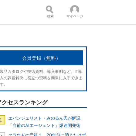
検索
マイページ
コンテンツ：
会員登録（無料）
製品カタログや技術資料、導入事例など、IT導
入の課題解決に役立つ資料を簡単に入手できま
す。
アクセスランキング
エバンジェリスト・みのるん氏が解説
「自前のAIエージェント」爆速開発術
クラウドの元祖？ 20年前に消えたはず