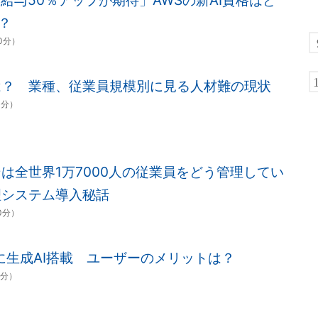
で給与50％アップが期待」AWSの新AI資格はど
？
00分）
は？ 業種、従業員規模別に見る人材難の現状
0分）
は全世界1万7000人の従業員をどう管理してい
理システム導入秘話
00分）
に生成AI搭載 ユーザーのメリットは？
0分）